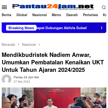
Loncat
Menu
ke
Mobile
konten
Berita
Global
Nasional
Metro
Daerah
Peristiwa
Kri
M.Si Mendapat Dukungan Aktivis Sulsel
Breaking News
Kapolres Polewal
Beranda
Nasional
Mendikbudristek Nadiem Anwar,
Umumkan Pembatalan Kenaikan UKT
Untuk Tahun Ajaran 2024/2025
Pantau 24 Jam Net
27 Mei 2024