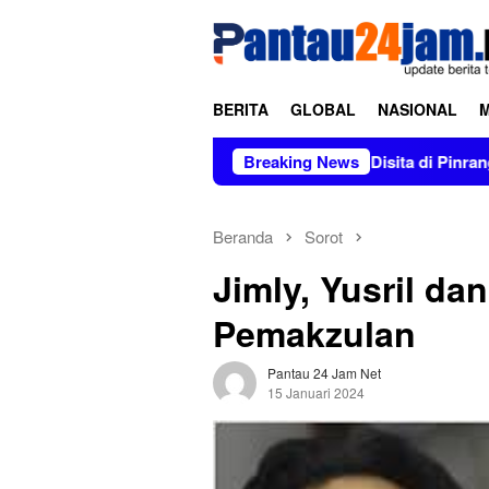
Loncat
tutup
ke
konten
BERITA
GLOBAL
NASIONAL
tor Rp2,5 Juta tapi Solar 8 Ton Disita di Pinrang
Breaking News
Tumbu
Beranda
Sorot
Jimly, Yusril da
Pemakzulan
Pantau 24 Jam Net
15 Januari 2024