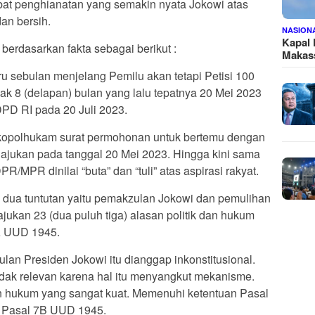
ibat penghianatan yang semakin nyata Jokowi atas
dan bersih.
NASION
Kapal
 berdasarkan fakta sebagai berikut :
Makass
u sebulan menjelang Pemilu akan tetapi Petisi 100
k 8 (delapan) bulan yang lalu tepatnya 20 Mei 2023
PD RI pada 20 Juli 2023.
kopolhukam surat permohonan untuk bertemu dengan
ajukan pada tanggal 20 Mei 2023. Hingga kini sama
R/MPR dinilai “buta” dan “tuli” atas aspirasi rakyat.
a dua tuntutan yaitu pemakzulan Jokowi dan pemulihan
ajukan 23 (dua puluh tiga) alasan politik dan hukum
A UUD 1945.
ulan Presiden Jokowi itu dianggap inkonstitusional.
idak relevan karena hal itu menyangkut mekanisme.
n hukum yang sangat kuat. Memenuhi ketentuan Pasal
 Pasal 7B UUD 1945.