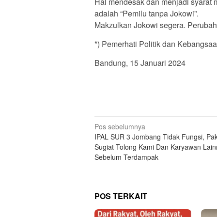
Hal mendesak dan menjadi syarat mu
adalah “Pemilu tanpa Jokowi”.
Makzulkan Jokowi segera. Perubahan 
*) Pemerhati Politik dan Kebangsa
Bandung, 15 Januari 2024
Navigasi
Pos sebelumnya
IPAL SUR 3 Jombang Tidak Fungsi, Pak
pos
Sugiat Tolong Kami Dan Karyawan Lain
Sebelum Terdampak
POS TERKAIT