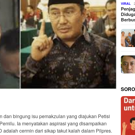
VIRAL
Penjag
Diduga
Berbus
SORO
n dan bingung isu pemakzulan yang diajukan Petisi
 Pemilu. Ia menyatakan aspirasi yang disampaikan
dalah cermin dari sikap takut kalah dalam Pilpres.