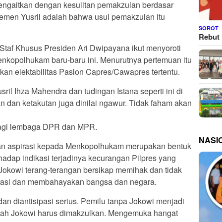
engaitkan dengan kesulitan pemakzulan berdasar
emen Yusril adalah bahwa usul pemakzulan itu
SOROT
Rebut 
Staf Khusus Presiden Ari Dwipayana ikut menyoroti
enkopolhukam baru-baru ini. Menurutnya pertemuan itu
an elektabilitas Paslon Capres/Cawapres tertentu.
ril Ihza Mahendra dan tudingan Istana seperti ini di
dan ketakutan juga dinilai ngawur. Tidak faham akan
 bagi lembaga DPR dan MPR.
NASI
an aspirasi kepada Menkopolhukam merupakan bentuk
hadap indikasi terjadinya kecurangan Pilpres yang
 Jokowi terang-terangan bersikap memihak dan tidak
okrasi dan membahayakan bangsa dan negara.
 dan diantisipasi serius. Pemilu tanpa Jokowi menjadi
alah Jokowi harus dimakzulkan. Mengemuka hangat