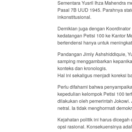
Sementara Yusril Ihza Mahendra m
Pasal 7B UUD 1945. Parahnya stat
inkonstitusional.
Demikian juga dengan Koordinator 
kedatangan Petisi 100 ke Kantor M
bertendensi hanya untuk meningkatk
Pandangan Jimly Ashshiddiquie, Yus
samping menggambarkan kepanikan 
konteks dan kronologis.
Hal ini sekaligus menjadi koreksi
Perlu difahami bahwa penyampaik
kepedulian kelompok Petisi 100 ter
dilakukan oleh pemerintah Jokowi.
netral. Ia tidak menghormati dem
Kejahatan politik ini harus dicegah
opsi rasional. Konsekuensinya ad