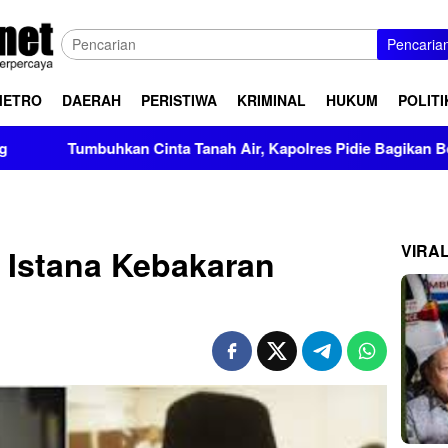
Pencaria
METRO
DAERAH
PERISTIWA
KRIMINAL
HUKUM
POLITI
hkan Cinta Tanah Air, Kapolres Pidie Bagikan Bendera Merah Pu
VIRA
n Istana Kebakaran