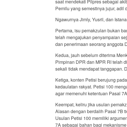
saat mendekati Pilpres sebagai ak
Pemilu yang semestinya jujur, adil 
Ngawurnya Jimly, Yusril, dan Istana
Pertama, isu pemakzulan bukan bar
telah mengajukan penyampaian seja
dan penerimaan seorang anggota D
Kedua, jauh sebelum diterima Men
Pimpinan DPR dan MPR RI telah di
sekali tidak mendapat tanggapan. DP
Ketiga, konten Petisi berujung pad
kedaulatan rakyat. Petisi 100 meng
agar memenuhi ketentuan Pasal 7
Keempat, keliru jika usulan pemakz
Alasan dengan berdalih Pasal 7B t
Usulan Petisi 100 memiliki argume
7A sebagai bahan bagi mekanisme