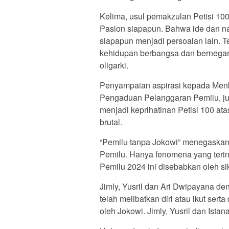
Kelima, usul pemakzulan Petisi 100
Paslon siapapun. Bahwa ide dan nar
siapapun menjadi persoalan lain. T
kehidupan berbangsa dan bernegar
oligarki.
Penyampaian aspirasi kepada Men
Pengaduan Pelanggaran Pemilu, ju
menjadi keprihatinan Petisi 100 at
brutal.
“Pemilu tanpa Jokowi” menegaskan
Pemilu. Hanya fenomena yang teri
Pemilu 2024 ini disebabkan oleh sik
Jimly, Yusril dan Ari Dwipayana 
telah melibatkan diri atau ikut sert
oleh Jokowi. Jimly, Yusril dan Istan