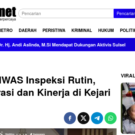
Pencaria
METRO
DAERAH
PERISTIWA
KRIMINAL
HUKUM
POLITI
dapat Dukungan Aktivis Sulsel
Kapolres Polewali Mandar
VIRA
AMWAS Inspeksi Rutin,
asi dan Kinerja di Kejari