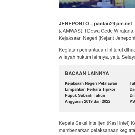
JENEPONTO – pantau24jam.net
.
(JAMWAS), I Dewa Gede Wirajana, S
Kejaksaan Negeri (Kejari) Jenepont
Kegiatan pemantauan ini turut dihad
wilayah hukum lainnya, yaitu Selay
BACAAN LAINNYA
Kejaksaan Negeri Pelalawan
Tu
Limpahkan Perkara Tipikor
Da
Pupuk Subsidi Tahun
Di
Anggaran 2019 dan 2022
VS
Kepala Seksi Intelijen (Kasi Intel) 
membenarkan pelaksanaan kegiatan