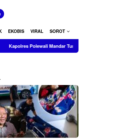
tutup
n
K
EKOBIS
VIRAL
SOROT
 Turut Musnahkan Barang Bukti Perkara Inkrah di Kantor Kejari
L