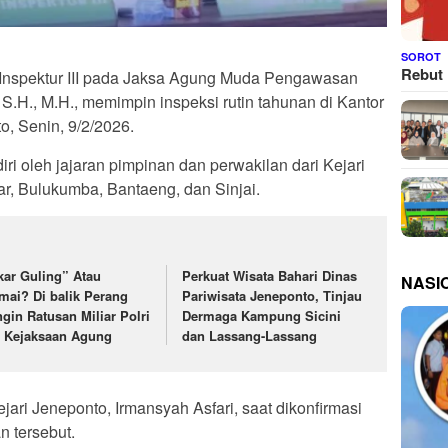
SOROT
Rebut 
 Inspektur III pada Jaksa Agung Muda Pengawasan
.H., M.H., memimpin inspeksi rutin tahunan di Kantor
o, Senin, 9/2/2026.
iri oleh jajaran pimpinan dan perwakilan dari Kejari
ar, Bulukumba, Bantaeng, dan Sinjai.
kar Guling” Atau
Perkuat Wisata Bahari Dinas
NASI
mai? Di balik Perang
Pariwisata Jeneponto, Tinjau
ngin Ratusan Miliar Polri
Dermaga Kampung Sicini
 Kejaksaan Agung
dan Lassang-Lassang
Kejari Jeneponto, Irmansyah Asfari, saat dikonfirmasi
 tersebut.