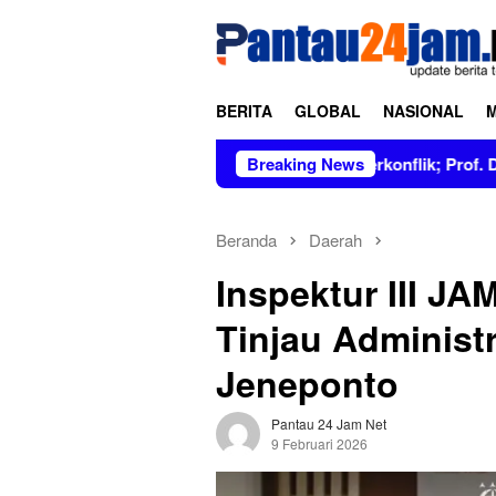
Loncat
tutup
ke
konten
BERITA
GLOBAL
NASIONAL
sih dan Tidak Berkonflik; Prof. Dr. Hj. Andi Aslinda, M.Si Men
Breaking News
Beranda
Daerah
Inspektur III J
Tinjau Administr
Jeneponto
Pantau 24 Jam Net
9 Februari 2026