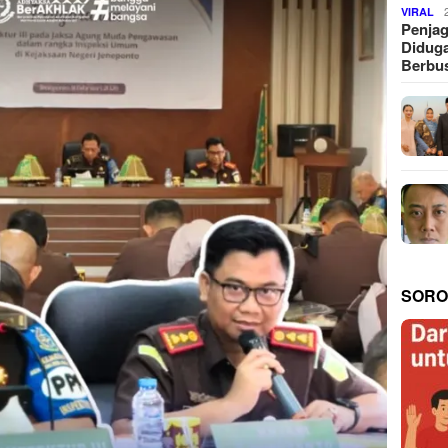
VIRAL
Penjag
Diduga
Berbus
SORO