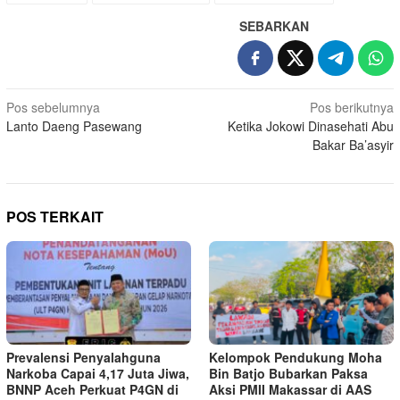
SEBARKAN
Navigasi
Pos sebelumnya
Pos berikutnya
Lanto Daeng Pasewang
Ketika Jokowi Dinasehati Abu
pos
Bakar Ba’asyir
POS TERKAIT
Prevalensi Penyalahguna
Kelompok Pendukung Moha
Narkoba Capai 4,17 Juta Jiwa,
Bin Batjo Bubarkan Paksa
BNNP Aceh Perkuat P4GN di
Aksi PMII Makassar di AAS