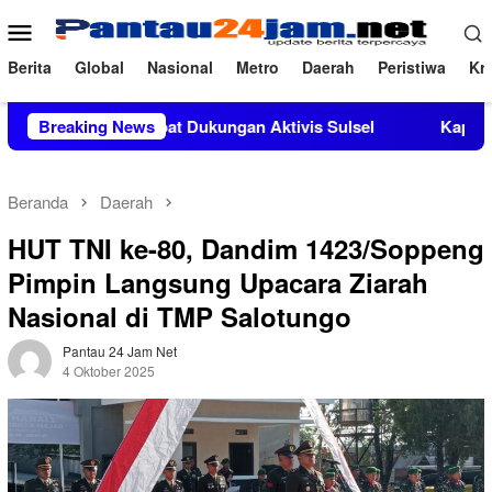
Loncat
Menu
ke
Mobile
konten
Berita
Global
Nasional
Metro
Daerah
Peristiwa
Kri
endapat Dukungan Aktivis Sulsel
Breaking News
Kapolres Polewali Mand
Beranda
Daerah
HUT TNI ke-80, Dandim 1423/Soppeng
Pimpin Langsung Upacara Ziarah
Nasional di TMP Salotungo
Pantau 24 Jam Net
4 Oktober 2025