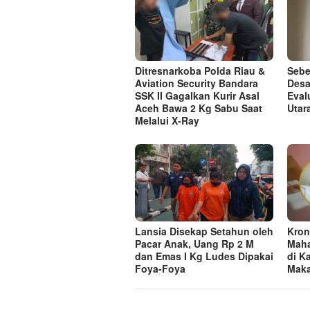
Ditresnarkoba Polda Riau &
Sebe
Aviation Security Bandara
Desa
SSK II Gagalkan Kurir Asal
Eval
Aceh Bawa 2 Kg Sabu Saat
Utar
Melalui X-Ray
Lansia Disekap Setahun oleh
Kron
Pacar Anak, Uang Rp 2 M
Maha
dan Emas I Kg Ludes Dipakai
di K
Foya-Foya
Maka