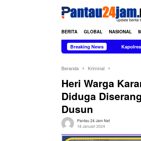
Loncat
tutup
ke
konten
BERITA
GLOBAL
NASIONAL
ndapat Dukungan Aktivis Sulsel
Breaking News
Kapolres Polewali Manda
Beranda
Kriminal
Heri Warga Kara
Diduga Diserang
Dusun
Pantau 24 Jam Net
18 Januari 2024