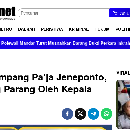
Pencaria
METRO
DAERAH
PERISTIWA
KRIMINAL
HUKUM
POLITI
r Turut Musnahkan Barang Bukti Perkara Inkrah di Kantor Kejar
VIRA
mpang Pa’ja Jeneponto,
 Parang Oleh Kepala