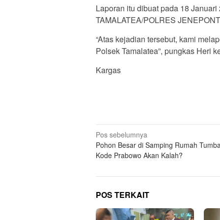
Laporan itu dibuat pada 18 Januar
TAMALATEA/POLRES JENEPONT
“Atas kejadian tersebut, kami mela
Polsek Tamalatea”, pungkas Heri k
Kargas
Navigasi
Pos sebelumnya
Pohon Besar di Samping Rumah Tumba
pos
Kode Prabowo Akan Kalah?
POS TERKAIT