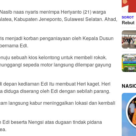
 Nasib naas nyaris menimpa Heriyanto (21) warga
SOROT
atea, Kabupaten Jeneponto, Sulawesi Selatan. Ahad,
Rebut 
yaris menjadi korban penganiayaan oleh Kepala Dusun
 bernama Edi.
menuju sebuah kios kelontong untuk membeli rokok.
nunggangi sepeda motor langsung dilempar gayung
 di depan kediaman Edi itu membuat Heri kaget. Heri
NASI
a diduga diserang oleh Edi dengan sebilah parang.
ncam langsung kabur meninggalkan lokasi dan kembali
an Edi beserta Nengsi atas dugaan tindak pidana
ea.