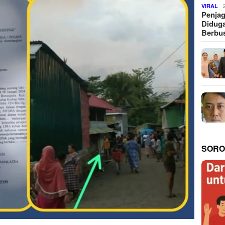
VIRAL
Penjag
Diduga
Berbus
SORO