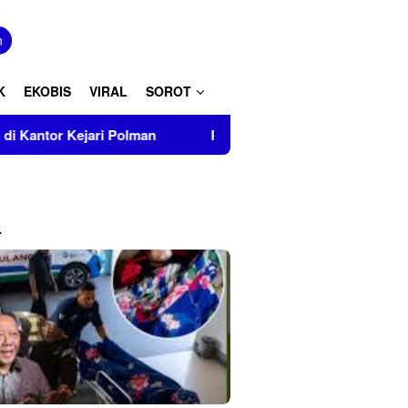
tutup
n
K
EKOBIS
VIRAL
SOROT
i Polman
Prevalensi Penyalahguna Narkoba Capai 4,17 
L