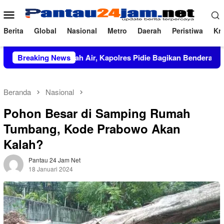
Loncat
Menu
ke
Mobile
konten
Berita
Global
Nasional
Metro
Daerah
Peristiwa
Kri
 Cinta Tanah Air, Kapolres Pidie Bagikan Bendera Merah Putih
Breaking News
Beranda
Nasional
Pohon Besar di Samping Rumah
Tumbang, Kode Prabowo Akan
Kalah?
Pantau 24 Jam Net
18 Januari 2024