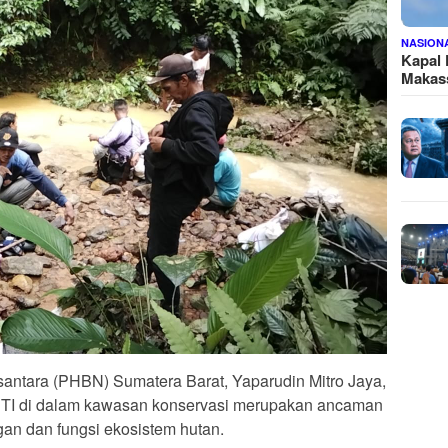
NASION
Kapal
Makass
antara (PHBN) Sumatera Barat, Yaparudin Mitro Jaya,
I di dalam kawasan konservasi merupakan ancaman
gan dan fungsi ekosistem hutan.