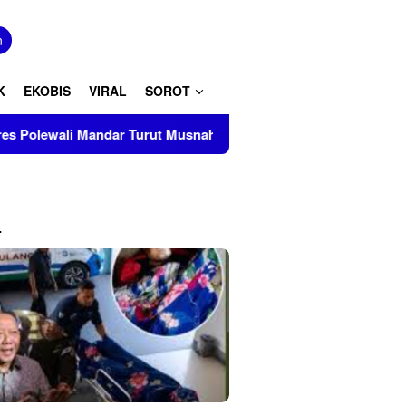
tutup
n
K
EKOBIS
VIRAL
SOROT
Musnahkan Barang Bukti Perkara Inkrah di Kantor Kejari Polman
L