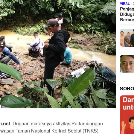
VIRAL
Penjag
Diduga
Berbus
SORO
.net
. Dugaan maraknya aktivitas Pertambangan
awasan Taman Nasional Kerinci Seblat (TNKS)