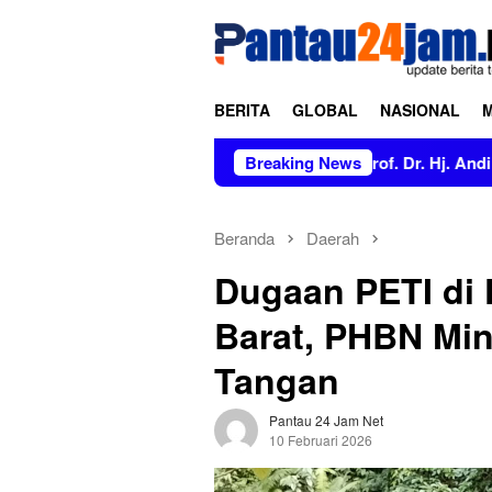
Loncat
tutup
ke
konten
BERITA
GLOBAL
NASIONAL
 Tidak Berkonflik; Prof. Dr. Hj. Andi Aslinda, M.Si Mendapat D
Breaking News
Beranda
Daerah
Dugaan PETI di
Barat, PHBN Mi
Tangan
Pantau 24 Jam Net
10 Februari 2026