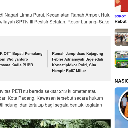
adi di Nagari Limau Purut, Kecamatan Ranah Ampek Hulu
SOROT
Rebut 
 wilayah SPTN III Pesisir Selatan, Resor Lunang–Sako,
K OTT Bupati Pemalang
Rumah Jampidsus Kejagung
om Widiyantoro
Febrie Adriansyah Digeledah
rsama Kadis PUPR
Kortastipidkor Polri, Sita
Hampir Rp67 Miliar
NASI
ivitas PETI itu berada sekitar 213 kilometer atau
t dari Kota Padang. Kawasan tersebut secara hukum
lindungi dan tertutup bagi segala bentuk kegiatan