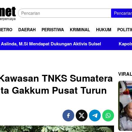
Pencaria
METRO
DAERAH
PERISTIWA
KRIMINAL
HUKUM
POLITI
ukungan Aktivis Sulsel
Kapolres Polewali Mandar Turut 
VIRA
 Kawasan TNKS Sumatera
nta Gakkum Pusat Turun