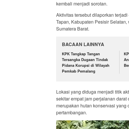
kembali menjadi sorotan.
Aktivitas tersebut dilaporkan terj
Tapan, Kabupaten Pesisir Selatan,
Sumatera Barat.
BACAAN LAINNYA
KPK Tangkap Tangan
KP
Tersangka Dugaan Tindak
An
Pidana Korupsi di Wilayah
Be
Pemkab Pemalang
Lokasi yang diduga menjadi titik akt
sekitar empat jam perjalanan dara
merupakan hutan konservasi yang di
pertambangan.