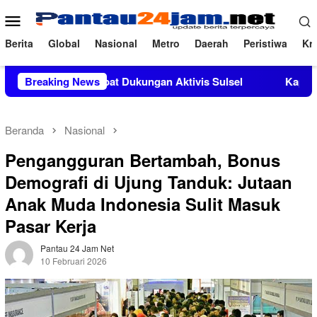
Loncat
Menu
ke
Mobile
konten
Berita
Global
Nasional
Metro
Daerah
Peristiwa
Kri
Si Mendapat Dukungan Aktivis Sulsel
Breaking News
Kapolres Polewali 
Beranda
Nasional
Pengangguran Bertambah, Bonus
Demografi di Ujung Tanduk: Jutaan
Anak Muda Indonesia Sulit Masuk
Pasar Kerja
Pantau 24 Jam Net
10 Februari 2026