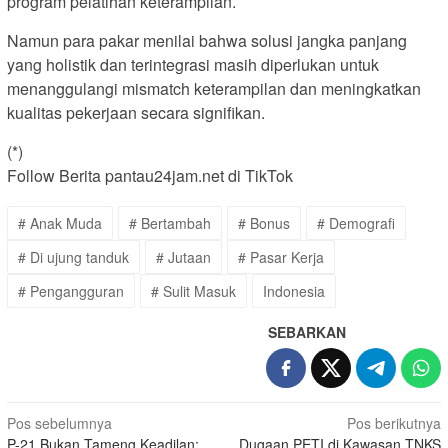
program pelatihan keterampilan.
Namun para pakar menilai bahwa solusi jangka panjang
yang holistik dan terintegrasi masih diperlukan untuk
menanggulangi mismatch keterampilan dan meningkatkan
kualitas pekerjaan secara signifikan.
(*)
Follow Berita pantau24jam.net di TikTok
# Anak Muda
# Bertambah
# Bonus
# Demografi
# Di ujung tanduk
# Jutaan
# Pasar Kerja
# Pengangguran
# Sulit Masuk
Indonesia
SEBARKAN
Navigasi
Pos sebelumnya
Pos berikutnya
P-21 Bukan Tameng Keadilan:
Dugaan PETI di Kawasan TNKS