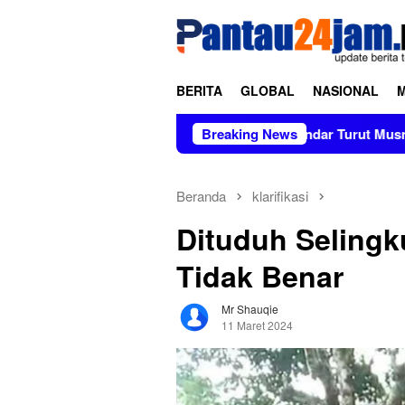
Loncat
tutup
ke
konten
BERITA
GLOBAL
NASIONAL
Sulsel
Kapolres Polewali Mandar Turut Musnahkan Baran
Breaking News
Beranda
klarifikasi
Dituduh Selingk
Tidak Benar
Mr Shauqie
11 Maret 2024