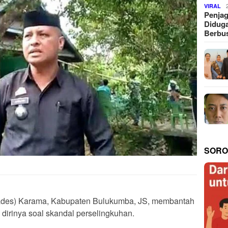
VIRAL
Penjag
Diduga
Berbus
SORO
ades) Karama, Kabupaten Bulukumba, JS, membantah
dirinya soal skandal perselingkuhan.