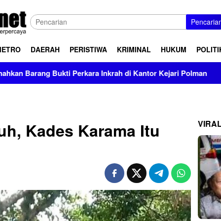
Pencaria
METRO
DAERAH
PERISTIWA
KRIMINAL
HUKUM
POLITI
g Bukti Perkara Inkrah di Kantor Kejari Polman
Prevale
VIRA
uh, Kades Karama Itu