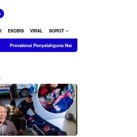
tutup
n
K
EKOBIS
VIRAL
SOROT
nsi Penyalahguna Narkoba Capai 4,17 Juta Jiwa, BNNP Aceh Pe
L