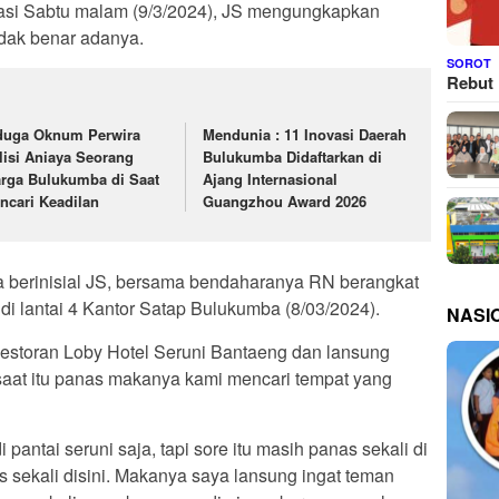
asi Sabtu malam (9/3/2024), JS mengungkapkan
idak benar adanya.
SOROT
Rebut 
duga Oknum Perwira
Mendunia : 11 Inovasi Daerah
lisi Aniaya Seorang
Bulukumba Didaftarkan di
rga Bulukumba di Saat
Ajang Internasional
ncari Keadilan
Guangzhou Award 2026
a berinisial JS, bersama bendaharanya RN berangkat
di lantai 4 Kantor Satap Bulukumba (8/03/2024).
NASI
i Restoran Loby Hotel Seruni Bantaeng dan lansung
aat itu panas makanya kami mencari tempat yang
antai seruni saja, tapi sore itu masih panas sekali di
s sekali disini. Makanya saya lansung ingat teman