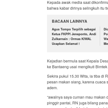
Kepada awak media saat dikonfirm
bahwa kabar dirinya selingkuh itu t
BACAAN LAINNYA
Agus Tompo Terpilih sebagai
Di
Ketua FKPPI Jeneponto, Andi
Po
Zulkarnain : Ormas KIWAL
Wa
Ucapkan Selamat !
Me
Kejadian bermula saat Kepala Des
ke Bantaeng usai mengikuti Bimtek 
Sekira pukul 15.30 Wita, ia tiba d
pesan makan siang, karena cuaca s
adem.
“awalnya saya cuman mau makan di p
pinggir pantai, RN juga bilang pana