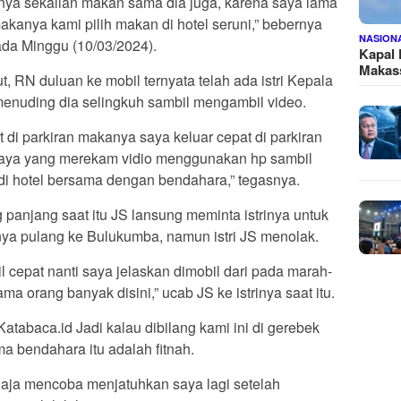
iatnya sekalian makan sama dia juga, karena saya lama
kanya kami pilih makan di hotel seruni,” bebernya
NASION
da Minggu (10/03/2024).
Kapal
Makass
, RN duluan ke mobil ternyata telah ada istri Kepala
menuding dia selingkuh sambil mengambil video.
ut di parkiran makanya saya keluar cepat di parkiran
i saya yang merekam vidio menggunakan hp sambil
 di hotel bersama dengan bendahara,” tegasnya.
 panjang saat itu JS lansung meminta istrinya untuk
inya pulang ke Bulukumba, namun istri JS menolak.
il cepat nanti saya jelaskan dimobil dari pada marah-
ama orang banyak disini,” ucab JS ke istrinya saat itu.
Katabaca.id Jadi kalau dibilang kami ini di gerebek
ma bendahara itu adalah fitnah.
aja mencoba menjatuhkan saya lagi setelah