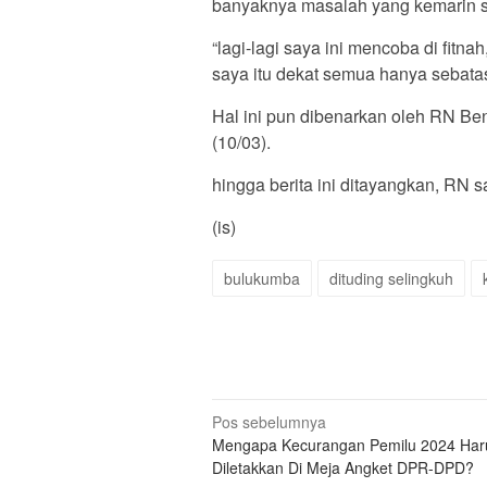
banyaknya masalah yang kemarin sa
“lagi-lagi saya ini mencoba di fit
saya itu dekat semua hanya sebatas 
Hal ini pun dibenarkan oleh RN Be
(10/03).
hingga berita ini ditayangkan, RN 
(is)
bulukumba
dituding selingkuh
Navigasi
Pos sebelumnya
Mengapa Kecurangan Pemilu 2024 Har
pos
Diletakkan Di Meja Angket DPR-DPD?