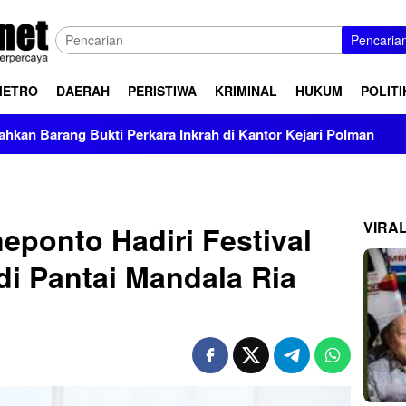
Pencaria
METRO
DAERAH
PERISTIWA
KRIMINAL
HUKUM
POLITI
a Inkrah di Kantor Kejari Polman
Prevalensi Penyalahg
VIRA
eponto Hadiri Festival
di Pantai Mandala Ria