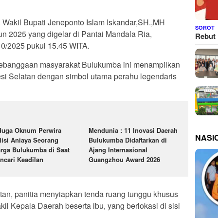
. Wakil Bupati Jeneponto Islam Iskandar,SH.,MH
SOROT
un 2025 yang digelar di Pantai Mandala Ria,
Rebut 
0/2025 pukul 15.45 WITA.
kebanggaan masyarakat Bulukumba ini menampilkan
i Selatan dengan simbol utama perahu legendaris
duga Oknum Perwira
Mendunia : 11 Inovasi Daerah
NASI
lisi Aniaya Seorang
Bulukumba Didaftarkan di
rga Bulukumba di Saat
Ajang Internasional
ncari Keadilan
Guangzhou Award 2026
n, panitia menyiapkan tenda ruang tunggu khusus
kil Kepala Daerah beserta ibu, yang berlokasi di sisi