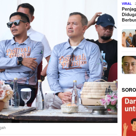
VIRAL
Penjag
Diduga
Berbus
SORO
ngah