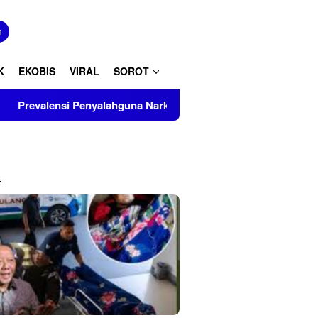
tutup
n
K
EKOBIS
VIRAL
SOROT
una Narkoba Capai 4,17 Juta Jiwa, BNNP Aceh Perkuat P4GN di
L