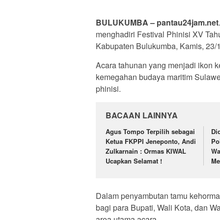
BULUKUMBA – pantau24jam.net
menghadiri Festival Phinisi XV Tah
Kabupaten Bulukumba, Kamis, 23/1
Acara tahunan yang menjadi ikon 
kemegahan budaya maritim Sulawes
phinisi.
BACAAN LAINNYA
Agus Tompo Terpilih sebagai
Di
Ketua FKPPI Jeneponto, Andi
Po
Zulkarnain : Ormas KIWAL
Wa
Ucapkan Selamat !
Me
Dalam penyambutan tamu kehormata
bagi para Bupati, Wali Kota, dan Wa
area utama acara.