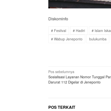
Diskominfo
# Festival
# Hadiri
# Islam Isk
# Wabup Jeneponto
bulukumba
Navigasi
Pos sebelumnya
Sosialisasi Layanan Nomor Tunggal Pan
pos
Darurat 112 Digelar di Jeneponto
POS TERKAIT