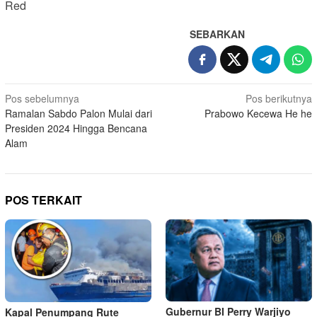
Red
SEBARKAN
Navigasi
Pos sebelumnya
Pos berikutnya
Ramalan Sabdo Palon Mulai dari
Prabowo Kecewa He he
pos
Presiden 2024 Hingga Bencana
Alam
POS TERKAIT
Gubernur BI Perry Warjiyo
Kapal Penumpang Rute