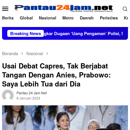
Loncat
Menu
ke
Mobile
konten
Berita
Global
Nasional
Metro
Daerah
Peristiwa
Kri
IRT Bongkar Dugaan ‘Uang Pengaman’ Polisi, Setor Rp2,5 Jut
Breaking News
Beranda
Nasional
Usai Debat Capres, Tak Berjabat
Tangan Dengan Anies, Prabowo:
Saya Lebih Tua dari Dia
Pantau 24 Jam Net
8 Januari 2024