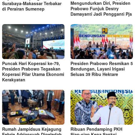
Mengundurkan Diri, Presiden
Surabaya-Makassar Terbakar
Prabowo Funjuk Destry
di Perairan Sumenep
Damayanti Jadi Pengganti Pjs
Puncak Hari Koperasi ke-79,
Presiden Prabowo Resmikan 5
Presiden Prabowo Tegaskan
Bendungan, Layani Irigasi
Koperasi Pilar Utama Ekonomi
Seluas 39 Ribu Hektare
Kerakyatan
Rumah Jampidsus Kejagung
Ribuan Pendamping PKH
Febrie Adriansyah Digeledah
Siap-siap Kena Sanksi