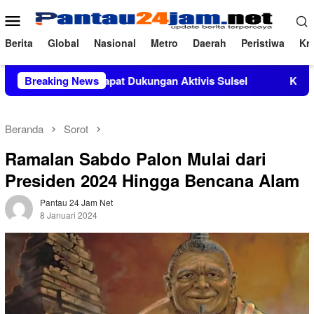
Loncat
Menu
ke
Mobile
konten
Berita
Global
Nasional
Metro
Daerah
Peristiwa
Kri
M.Si Mendapat Dukungan Aktivis Sulsel
Breaking News
Kapolres Polewal
Beranda
Sorot
Ramalan Sabdo Palon Mulai dari
Presiden 2024 Hingga Bencana Alam
Pantau 24 Jam Net
8 Januari 2024