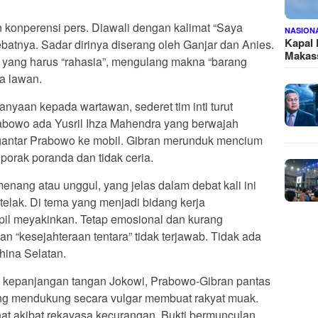
 konperensi pers. Diawali dengan kalimat “Saya
NASION
Kapal
atnya. Sadar dirinya diserang oleh Ganjar dan Anies.
Makass
n yang harus “rahasia”, mengulang makna “barang
a lawan.
nyaan kepada wartawan, sederet tim inti turut
rabowo ada Yusril Ihza Mahendra yang berwajah
ntar Prabowo ke mobil. Gibran merunduk mencium
orak poranda dan tidak ceria.
nang atau unggul, yang jelas dalam debat kali ini
elak. Di tema yang menjadi bidang kerja
il meyakinkan. Tetap emosional dan kurang
dan “kesejahteraan tentara” tidak terjawab. Tidak ada
China Selatan.
n kepanjangan tangan Jokowi, Prabowo-Gibran pantas
ng mendukung secara vulgar membuat rakyat muak.
hat akibat rekayasa kecurangan. Bukti bermunculan