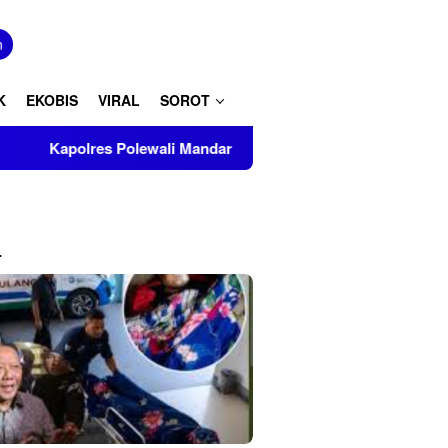
tutup
n
K
EKOBIS
VIRAL
SOROT
Polewali Mandar Turut Musnahkan Barang Bukti Perkara Inkrah 
L