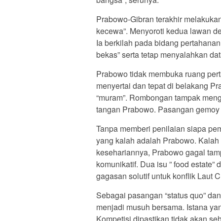
Prabowo-Gibran terakhir melakukan
kecewa”. Menyoroti kedua lawan deb
Ia berkilah pada bidang pertahana
bekas” serta tetap menyalahkan dat
Prabowo tidak membuka ruang perta
menyertai dan tepat di belakang P
“muram”. Rombongan tampak menga
tangan Prabowo. Pasangan gemoy p
Tanpa memberi penilaian siapa peme
yang kalah adalah Prabowo. Kalah t
kesehariannya, Prabowo gagal tamp
komunikatif. Dua isu ” food estate” 
gagasan solutif untuk konflik Laut 
Sebagai pasangan “status quo” da
menjadi musuh bersama. Istana ya
Kompetisi dipastikan tidak akan se