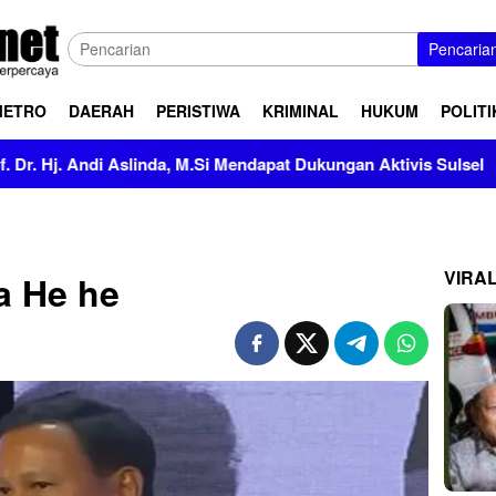
Pencaria
METRO
DAERAH
PERISTIWA
KRIMINAL
HUKUM
POLITI
slinda, M.Si Mendapat Dukungan Aktivis Sulsel
Kapolres 
VIRA
 He he