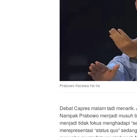
Prabowo Kecewa He he
Debat Capres malam tadi menarik. 
Nampak Prabowo menjadi musuh be
menjadi tidak fokus menghadapi “s
merepresentasi “status quo” seda