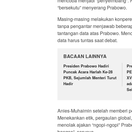
mencoba menjadi “penyeimbang”. N
“bersekutu” menyerang Prabowo.
Masing-masing melakukan konperen
tanpa pengantar menjawab bebera
tantangan data atas Prabowo. Menol
data harus tuntas saat debat.
BACAAN LAINNYA
Presiden Prabowo Hadiri
Pr
Puncak Acara Harlah Ke-28
PE
PKB, Sejumlah Menteri Turut
XV
Hadir
ad
Se
Anies-Muhaimin setelah memberi p
Menekankan etik, pergaulan global,
menolak ajakan “ngopi-ngopi” Prabo
bangsa”, serunya.