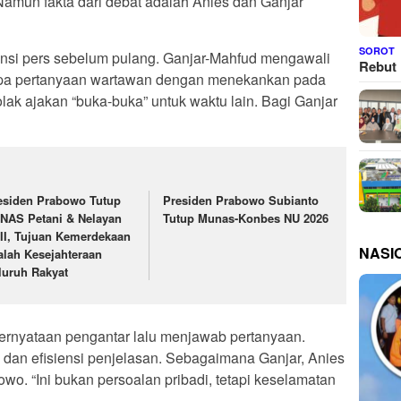
amun fakta dari debat adalah Anies dan Ganjar
SOROT
si pers sebelum pulang. Ganjar-Mahfud mengawali
Rebut 
pa pertanyaan wartawan dengan menekankan pada
ak ajakan “buka-buka” untuk waktu lain. Bagi Ganjar
esiden Prabowo Tutup
Presiden Prabowo Subianto
NAS Petani & Nelayan
Tutup Munas-Konbes NU 2026
II, Tujuan Kemerdekaan
NASI
alah Kesejahteraan
luruh Rakyat
ernyataan pengantar lalu menjawab pertanyaan.
 dan efisiensi penjelasan. Sebagaimana Ganjar, Anies
wo. “Ini bukan persoalan pribadi, tetapi keselamatan