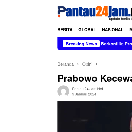
Loncat
tutup
ke
konten
BERITA
GLOBAL
NASIONAL
pimpin Figur Bersih dan Tidak Berkonflik; Prof. Dr. Hj. Andi A
Breaking News
Beranda
Opini
Prabowo Kecewa
Pantau 24 Jam Net
9 Januari 2024