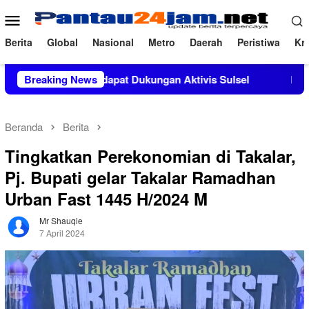
Loncat
Menu
ke
Mobile
konten
Berita
Global
Nasional
Metro
Daerah
Peristiwa
Kri
, M.Si Mendapat Dukungan Aktivis Sulsel
Breaking News
Kapolres Polew
Beranda
Berita
Tingkatkan Perekonomian di Takalar,
Pj. Bupati gelar Takalar Ramadhan
Urban Fast 1445 H/2024 M
Mr Shauqie
7 April 2024