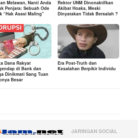
an Melawan, Nanti Anda
Rektor UNM Dinonaktifkan
k Penjara: Sebuah Ode
Akibat Hoaks, Meski
k “Hak Asasi Maling”
Dinyatakan Tidak Bersalah ?
ka Dana Rakyat
Era Post-Truth dan
endap di Bank dan
Kesalahan Berpikir Individu
a Dinikmati Sang Tuan
onya Besar
JARINGAN SOCIAL