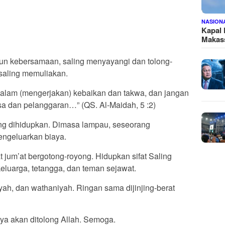
NASION
Kapal
Makass
gun kebersamaan, saling menyayangi dan tolong-
saling memuliakan.
lam (mengerjakan) kebaikan dan takwa, dan jangan
a dan pelanggaran…” (QS. Al-Maidah, 5 :2)
ing dihidupkan. Dimasa lampau, seseorang
engeluarkan biaya.
jum’at bergotong-royong. Hidupkan sifat Saling
luarga, tetangga, dan teman sejawat.
ah, dan wathaniyah. Ringan sama dijinjing-berat
a akan ditolong Allah. Semoga.