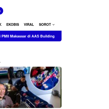
tutup
n
K
EKOBIS
VIRAL
SOROT
 di AAS Building
Kapal Penumpang Rute Surabaya-Maka
L