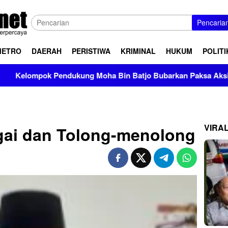
Pencaria
METRO
DAERAH
PERISTIWA
KRIMINAL
HUKUM
POLITI
Pendukung Moha Bin Batjo Bubarkan Paksa Aksi PMII Makassar
VIRA
gai dan Tolong-menolong