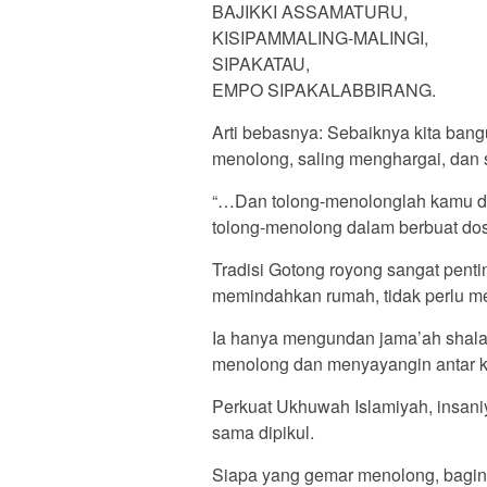
BAJIKKI ASSAMATURU,
KISIPAMMALING-MALINGI,
SIPAKATAU,
EMPO SIPAKALABBIRANG.
Arti bebasnya: Sebaiknya kita ban
menolong, saling menghargai, dan 
“…Dan tolong-menolonglah kamu da
tolong-menolong dalam berbuat dos
Tradisi Gotong royong sangat pent
memindahkan rumah, tidak perlu m
Ia hanya mengundan jama’ah shalat 
menolong dan menyayangin antar ke
Perkuat Ukhuwah Islamiyah, insaniy
sama dipikul.
Siapa yang gemar menolong, baginy