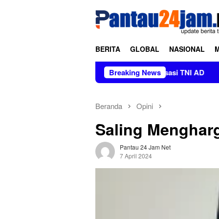
Loncat
tutup
ke
konten
BERITA
GLOBAL
NASIONAL
, Kasad Tekankan Penguatan Organisasi TNI AD
Breaking News
Kelompok 
Beranda
Opini
Saling Menghar
Pantau 24 Jam Net
7 April 2024