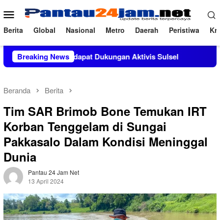
Loncat
Menu
ke
Mobile
konten
Berita
Global
Nasional
Metro
Daerah
Peristiwa
Kri
 M.Si Mendapat Dukungan Aktivis Sulsel
Breaking News
Kapolres Polewal
Beranda
Berita
Tim SAR Brimob Bone Temukan IRT
Korban Tenggelam di Sungai
Pakkasalo Dalam Kondisi Meninggal
Dunia
Pantau 24 Jam Net
13 April 2024