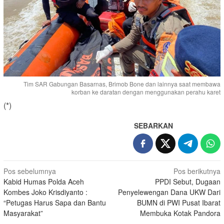
Tim SAR Gabungan Basarnas, Brimob Bone dan lainnya saat membawa
korban ke daratan dengan menggunakan perahu karet
(*)
SEBARKAN
Navigasi
Pos sebelumnya
Pos berikutnya
Kabid Humas Polda Aceh
PPDI Sebut, Dugaan
pos
Kombes Joko Krisdiyanto :
Penyelewengan Dana UKW Dari
“Petugas Harus Sapa dan Bantu
BUMN di PWI Pusat Ibarat
Masyarakat”
Membuka Kotak Pandora