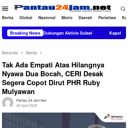
Loncat
Menu
ke
Mobile
konten
Berita
Global
Nasional
Metro
Daerah
Peristiwa
Kri
dapat Dukungan Aktivis Sulsel
Breaking News
Kapolres Polewali Mandar
Beranda
Berita
Tak Ada Empati Atas Hilangnya
Nyawa Dua Bocah, CERI Desak
Segera Copot Dirut PHR Ruby
Mulyawan
Pantau 24 Jam Net
28 April 2025