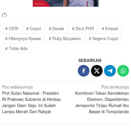
(*)
# CERI
# Copot
# Desak
# Dirut PHR
# Empati
# Hilangnya Nyawa
# Ruby Muyawan
# Segera Copot
# Tidak Ada
SEBARKAN
Navigasi
Pos sebelumnya
Pos berikutnya
Prof Sutan Nasomal : Presiden
Komitmen Tekan Kemiskinan
pos
RI Prabowo Subianto di Himbau
Ekstrem, Disperkimtan
Jangan Diam Saja. Ini Sudah
Jeneponto Tinjau Rumah Ibu
Lampu Merah Dari Rakyat
Basse di Tompolando