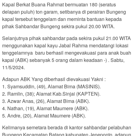
Kapal Berkat Buana Rahmat bermuatan 180 (seratus
delapan puluh) ton garam, setibanya di perairan Bungeng
kapal tersebut tenggelam dan meminta bantuan kepada
pihak Sahbandar Bungeng sekira pukul 20.00 WITA.
Selanjutnya pihak sahbandar pada sekira pukul 21.00 WITA
menggunakan kapal kayu Jabal Rahma mendatangi lokasi
tenggelamnya baru berhasil mengevakuasi para anak buah
kapal (ABK) sebanyak 5 orang dalam keadaan -) . Sabtu,
11/5/2024.
Adapun ABK Yang diberhasil dievakuasi Yakni :
1. Syamsuddin, (49), Alamat Bima (MASINIS).
2. Ramlin, (38); Alamat Kab.Sinjai (KAPTEN).
3. Azwar Anas, (26), Alamat Bima (ABK).
4. Nathan, (19), Alamat Maumere (ABK).
5. Andre, (20), Alamat Maumere (ABK).
Kelimanya semetara berada di kantor sahbandar pelabuhan
Bungeng Kecamatan Batang kabupaten Jeneponto, adapun