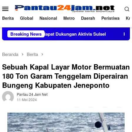
Loncat
Menu
ke
Mobile
konten
Berita
Global
Nasional
Metro
Daerah
Peristiwa
Kri
a, M.Si Mendapat Dukungan Aktivis Sulsel
Breaking News
Kapolres Polew
Beranda
Berita
Sebuah Kapal Layar Motor Bermuatan
180 Ton Garam Tenggelam Diperairan
Bungeng Kabupaten Jeneponto
Pantau 24 Jam Net
11 Mei 2024