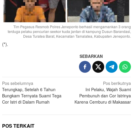
Tim Pegasus Resmob Polres Jeneponto berhasil mengamankan 3 orang
terduga pelaku pencurian seekor kuda jantan di kampung Dusun Barandasi,
Desa Turatea Barat, Kecamatan Tamalatea, Kabupaten Jeneponto.
(*).
SEBARKAN
Navigasi
Pos sebelumnya
Pos berikutnya
Terungkap, Setelah 6 Tahun
Ini Pelaku, Wajah Suami
pos
Bungkam Ternyata Suami Tega
Pembunuh dan Cor Istrinya
Cor Istri di Dalam Rumah
Karena Cemburu di Makassar
POS TERKAIT