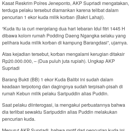
Kasat Reskrim Polres Jeneponto, AKP Supriadi mengatakan,
terduga pelaku tersebut diamankan karena telibat dalam
pencurian 1 ekor kuda milik korban (Bakri Lahaji).
“Kuda itu ia curi menjelang dua hari lebaran Idul fitri 1445 H
dibawa kolom rumah Podding Daeng Ngangka selaku yang
pelihara kuda milik korban di kampung Barangdasi”, ujarnya.
Atas kejadian tersebut, korban mengalami kerugian ditaksir
Rp20.000.000, – (Dua puluh juta rupiah). Ungkap AKP
Supriadi
Barang Bukti (BB) 1 ekor Kuda Balibi ini sudah dalam
keadaan terpotong dan dagingnya sudah terpisah-pisah di
rumah Kebun milik pelaku Saripuddin alias Puddin.
Saat pelaku diinterogasi, ia mengakui perbuatannya bahwa
dia terlibat sewaktu Saripuddin alias Puddin melakukan
pencurian kuda.
Menurut AKP Supriadi, bahwa motif dari pencurian kuda ini