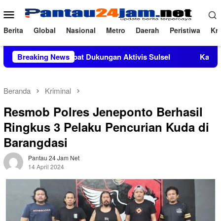
Loncat
Menu
ke
Mobile
konten
Berita
Global
Nasional
Metro
Daerah
Peristiwa
Kri
 M.Si Mendapat Dukungan Aktivis Sulsel
Breaking News
Kapolres Polewal
Beranda
Kriminal
Resmob Polres Jeneponto Berhasil
Ringkus 3 Pelaku Pencurian Kuda di
Barangdasi
Pantau 24 Jam Net
14 April 2024