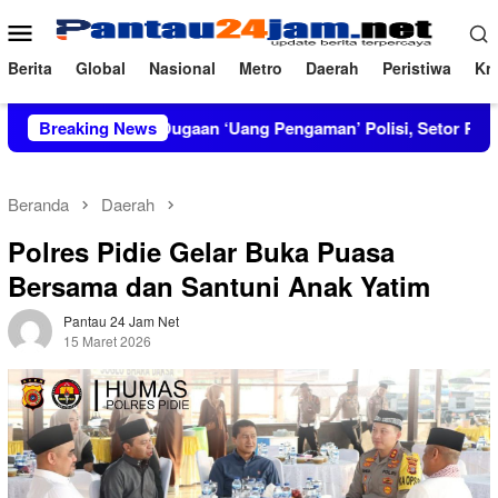
Loncat
Menu
ke
Mobile
konten
Berita
Global
Nasional
Metro
Daerah
Peristiwa
Kri
T Bongkar Dugaan ‘Uang Pengaman’ Polisi, Setor Rp2,5 Juta tapi 
Breaking News
Beranda
Daerah
Polres Pidie Gelar Buka Puasa
Bersama dan Santuni Anak Yatim
Pantau 24 Jam Net
15 Maret 2026