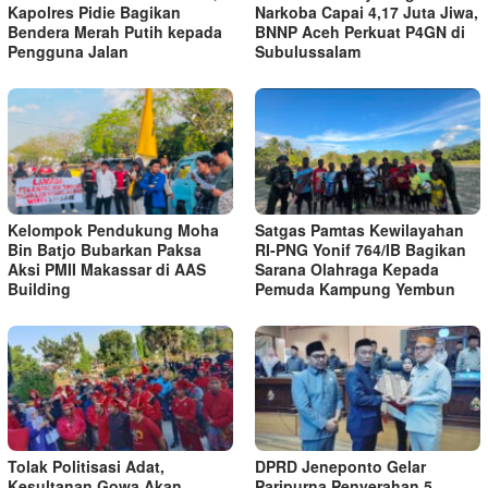
Kapolres Pidie Bagikan
Narkoba Capai 4,17 Juta Jiwa,
Bendera Merah Putih kepada
BNNP Aceh Perkuat P4GN di
Pengguna Jalan ‎
Subulussalam
Kelompok Pendukung Moha
Satgas Pamtas Kewilayahan
Bin Batjo Bubarkan Paksa
RI-PNG Yonif 764/IB Bagikan
Aksi PMII Makassar di AAS
Sarana Olahraga Kepada
Building
Pemuda Kampung Yembun
Tolak Politisasi Adat,
DPRD Jeneponto Gelar
Kesultanan Gowa Akan
Paripurna Penyerahan 5