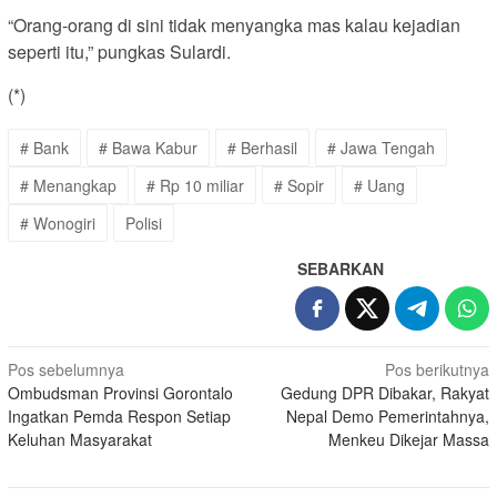
“Orang-orang di sini tidak menyangka mas kalau kejadian
seperti itu,” pungkas Sulardi.
(*)
# Bank
# Bawa Kabur
# Berhasil
# Jawa Tengah
# Menangkap
# Rp 10 miliar
# Sopir
# Uang
# Wonogiri
Polisi
SEBARKAN
Navigasi
Pos sebelumnya
Pos berikutnya
Ombudsman Provinsi Gorontalo
Gedung DPR Dibakar, Rakyat
pos
Ingatkan Pemda Respon Setiap
Nepal Demo Pemerintahnya,
Keluhan Masyarakat
Menkeu Dikejar Massa