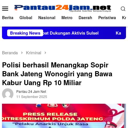
Loncat
Menu
ke
Mobile
konten
Berita
Global
Nasional
Metro
Daerah
Peristiwa
Kri
i Mendapat Dukungan Aktivis Sulsel
Breaking News
Kapolres Polewali M
Beranda
Kriminal
Polisi berhasil Menangkap Sopir
Bank Jateng Wonogiri yang Bawa
Kabur Uang Rp 10 Miliar
Pantau 24 Jam Net
11 September 2025