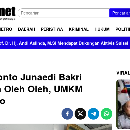
Pencaria
METRO
DAERAH
PERISTIWA
KRIMINAL
HUKUM
POLITI
i Aslinda, M.Si Mendapat Dukungan Aktivis Sulsel
Kapolr
VIRA
onto Junaedi Bakri
 Oleh Oleh, UMKM
ko