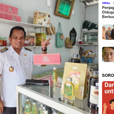
VIRAL
Penjag
Diduga
Berbus
SORO