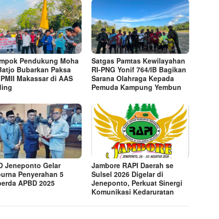
ompok Pendukung Moha
Satgas Pamtas Kewilayahan
Batjo Bubarkan Paksa
RI-PNG Yonif 764/IB Bagikan
 PMII Makassar di AAS
Sarana Olahraga Kepada
ding
Pemuda Kampung Yembun
 Jeneponto Gelar
Jambore RAPI Daerah se
purna Penyerahan 5
Sulsel 2026 Digelar di
erda APBD 2025
Jeneponto, Perkuat Sinergi
Komunikasi Kedaruratan