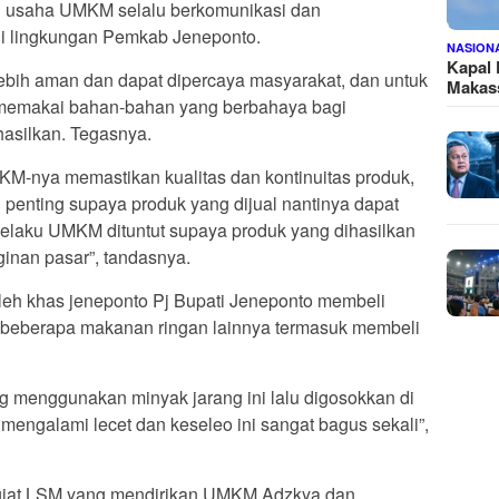
u usaha UMKM selalu berkomunikasi dan
di lingkungan Pemkab Jeneponto.
NASION
Kapal
 lebih aman dan dapat dipercaya masyarakat, dan untuk
Makass
 memakai bahan-bahan yang berbahaya bagi
hasilkan. Tegasnya.
UMKM-nya memastikan kualitas dan kontinuitas produk,
i penting supaya produk yang dijual nantinya dapat
 Pelaku UMKM dituntut supaya produk yang dihasilkan
inan pasar”, tandasnya.
leh khas jeneponto Pj Bupati Jeneponto membeli
 beberapa makanan ringan lainnya termasuk membeli
ng menggunakan minyak jarang ini lalu digosokkan di
i mengalami lecet dan keseleo ini sangat bagus sekali”,
ngiat LSM yang mendirikan UMKM Adzkya dan