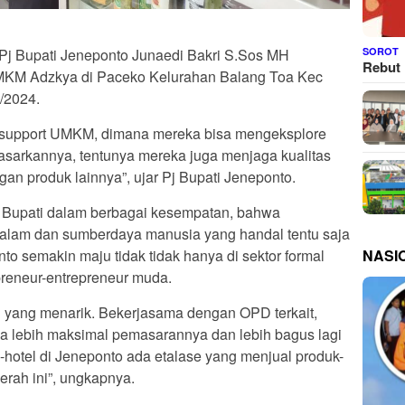
SOROT
Pj Bupati Jeneponto Junaedi Bakri S.Sos MH
Rebut 
KM Adzkya di Paceko Kelurahan Balang Toa Kec
/2024.
support UMKM, dimana mereka bisa mengeksplore
emasarkannya, tentunya mereka juga menjaga kualitas
an produk lainnya”, ujar Pj Bupati Jeneponto.
j Bupati dalam berbagai kesempatan, bahwa
 alam dan sumberdaya manusia yang handal tentu saja
NASI
to semakin maju tidak tidak hanya di sektor formal
reneur-entrepreneur muda.
 yang menarik. Bekerjasama dengan OPD terkait,
isa lebih maksimal pemasarannya dan lebih bagus lagi
-hotel di Jeneponto ada etalase yang menjual produk-
erah ini”, ungkapnya.