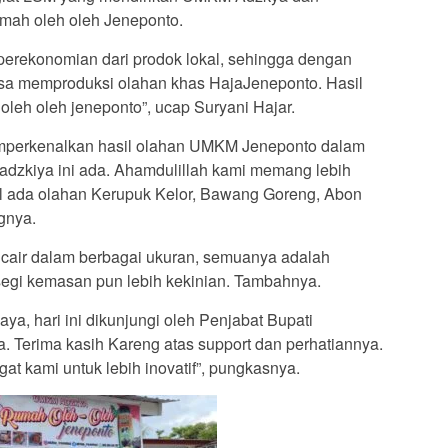
umah oleh oleh Jeneponto.
perekonomian dari prodok lokal, sehingga dengan
isa memproduksi olahan khas HajaJeneponto. Hasil
 oleh oleh jeneponto”, ucap Suryani Hajar.
emperkenalkan hasil olahan UMKM Jeneponto dalam
dzkiya ini ada. Ahamdulillah kami memang lebih
kal ada olahan Kerupuk Kelor, Bawang Goreng, Abon
gnya.
i cair dalam berbagai ukuran, semuanya adalah
 segi kemasan pun lebih kekinian. Tambahnya.
aya, hari ini dikunjungi oleh Penjabat Bupati
. Terima kasih Kareng atas support dan perhatiannya.
 kami untuk lebih inovatif”, pungkasnya.