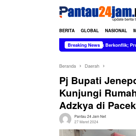
Loncat
tutup
ke
konten
BERITA
GLOBAL
NASIONAL
 Dipimpin Figur Bersih dan Tidak Berkonflik; Prof. Dr. Hj. And
Breaking News
Beranda
Daerah
Pj Bupati Jenep
Kunjungi Rumah
Adzkya di Pace
Pantau 24 Jam Net
27 Maret 2024