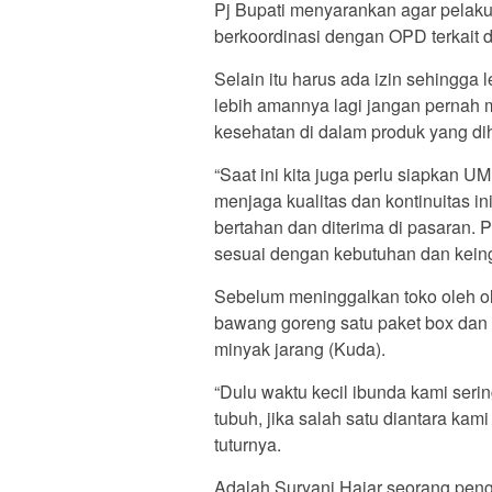
Pj Bupati menyarankan agar pelak
berkoordinasi dengan OPD terkait 
Selain itu harus ada izin sehingga
lebih amannya lagi jangan pernah
kesehatan di dalam produk yang di
“Saat ini kita juga perlu siapkan 
menjaga kualitas dan kontinuitas in
bertahan dan diterima di pasaran.
sesuai dengan kebutuhan dan keing
Sebelum meninggalkan toko oleh o
bawang goreng satu paket box dan
minyak jarang (Kuda).
“Dulu waktu kecil ibunda kami seri
tubuh, jika salah satu diantara kam
tuturnya.
Adalah Suryani Hajar seorang pe