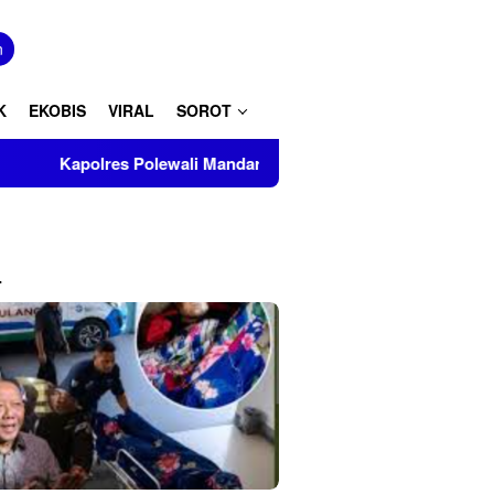
tutup
n
K
EKOBIS
VIRAL
SOROT
es Polewali Mandar Turut Musnahkan Barang Bukti Perkara Inkr
L