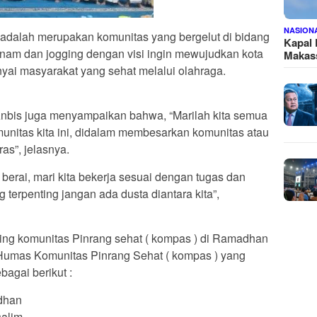
NASION
adalah merupakan komunitas yang bergelut di bidang
Kapal
nam dan jogging dengan visi ingin mewujudkan kota
Makass
ai masyarakat yang sehat melalui olahraga.
Anbis juga menyampaikan bahwa, “Marilah kita semua
nitas kita ini, didalam membesarkan komunitas atau
ras”, jelasnya.
 berai, mari kita bekerja sesuai dengan tugas dan
erpenting jangan ada dusta diantara kita”,
ling komunitas Pinrang sehat ( kompas ) di Ramadhan
 Humas Komunitas Pinrang Sehat ( kompas ) yang
bagai berikut :
dhan
salim