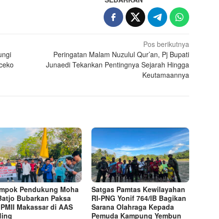
Pos berikutnya
ungi
Peringatan Malam Nuzulul Qur’an, Pj Bupati
ceko
Junaedi Tekankan Pentingnya Sejarah Hingga
Keutamaannya
ompok Pendukung Moha
Satgas Pamtas Kewilayahan
Batjo Bubarkan Paksa
RI-PNG Yonif 764/IB Bagikan
 PMII Makassar di AAS
Sarana Olahraga Kepada
ding
Pemuda Kampung Yembun