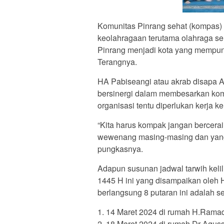
Komunitas Pinrang sehat (kompas) 
keolahragaan terutama olahraga se
Pinrang menjadi kota yang mempuny
Terangnya.
HA Pabiseangi atau akrab disapa 
bersinergi dalam membesarkan komu
organisasi tentu diperlukan kerja ke
“Kita harus kompak jangan bercerai
wewenang masing-masing dan yang t
pungkasnya.
Adapun susunan jadwal tarwih keli
1445 H ini yang disampaikan oleh
berlangsung 8 putaran ini adalah se
1. 14 Maret 2024 di rumah H.Rama
2. 18 Maret 2024 di rumah Dr Agus