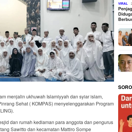
VIRAL
Penjag
Diduga
Berbus
SORO
lam menjalin ukhuwah Islamiyyah dan syiar islam,
Pinrang Sehat ( KOMPAS) menyelenggarakan Program
RLING).
Mesjid dan rumah kediaman para anggota dan pengurus
tang Sawitto dan kecamatan Mattiro Sompe