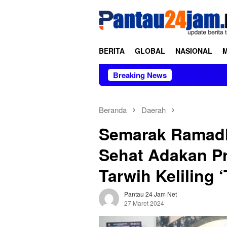
Loncat
tutup
ke
konten
BERITA
GLOBAL
NASIONAL
Breaking News
Beranda
Daerah
Semarak Ramadh
Sehat Adakan P
Tarwih Keliling ‘
Pantau 24 Jam Net
27 Maret 2024