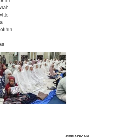
wiah
itto
na
olihin
as
SEBARKAN