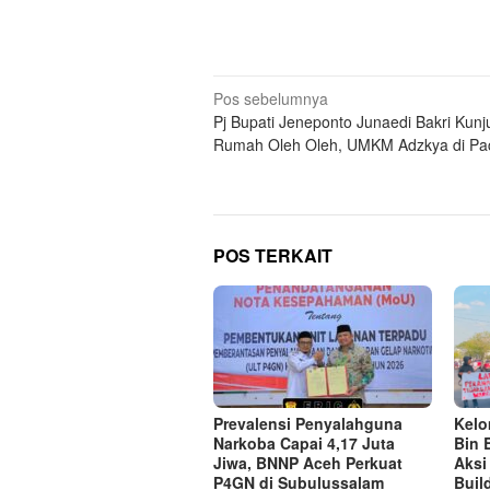
Navigasi
Pos sebelumnya
Pj Bupati Jeneponto Junaedi Bakri Kunj
pos
Rumah Oleh Oleh, UMKM Adzkya di Pa
POS TERKAIT
Prevalensi Penyalahguna
Kel
Narkoba Capai 4,17 Juta
Bin 
Jiwa, BNNP Aceh Perkuat
Aksi
P4GN di Subulussalam
Buil