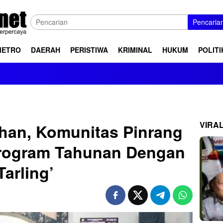
Pencaria
METRO
DAERAH
PERISTIWA
KRIMINAL
HUKUM
POLITI
VIRA
an, Komunitas Pinrang
rogram Tahunan Dengan
Tarling’