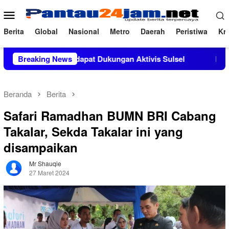
Loncat
Menu
ke
Mobile
konten
Berita
Global
Nasional
Metro
Daerah
Peristiwa
Kri
, M.Si Mendapat Dukungan Aktivis Sulsel
Breaking News
Kapolres Polew
Beranda
Berita
Safari Ramadhan BUMN BRI Cabang
Takalar, Sekda Takalar ini yang
disampaikan
Mr Shauqie
27 Maret 2024