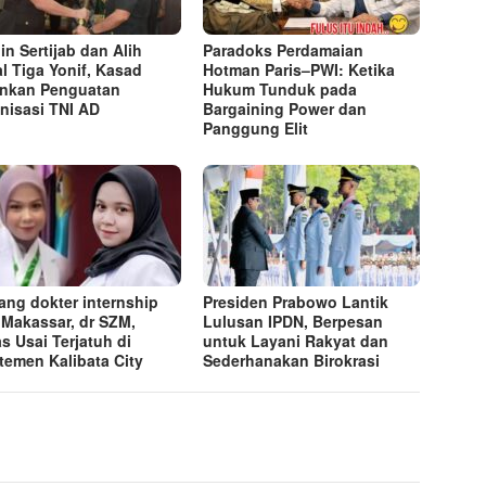
in Sertijab dan Alih
Paradoks Perdamaian
l Tiga Yonif, Kasad
Hotman Paris–PWI: Ketika
nkan Penguatan
Hukum Tunduk pada
nisasi TNI AD
Bargaining Power dan
Panggung Elit
ang dokter internship
Presiden Prabowo Lantik
 Makassar, dr SZM,
Lulusan IPDN, Berpesan
s Usai Terjatuh di
untuk Layani Rakyat dan
temen Kalibata City
Sederhanakan Birokrasi