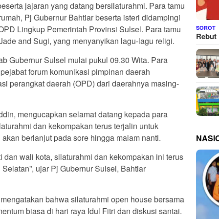
a beserta jajaran yang datang bersilaturahmi. Para tamu
umah, Pj Gubernur Bahtiar beserta isteri didampingi
 OPD Lingkup Pemerintah Provinsi Sulsel. Para tamu
SOROT
Rebut 
Jade and Sugi, yang menyanyikan lagu-lagu religi.
ab Gubernur Sulsel mulai pukul 09.30 Wita. Para
 pejabat forum komunikasi pimpinan daerah
sasi perangkat daerah (OPD) dari daerahnya masing-
uddin, mengucapkan selamat datang kepada para
silaturahmi dan kekompakan terus terjalin untuk
akan berlanjut pada sore hingga malam nanti.
NASI
 dan wali kota, silaturahmi dan kekompakan ini terus
Selatan”, ujar Pj Gubernur Sulsel, Bahtiar
ri mengatakan bahwa silaturahmi open house bersama
um biasa di hari raya Idul Fitri dan diskusi santai.