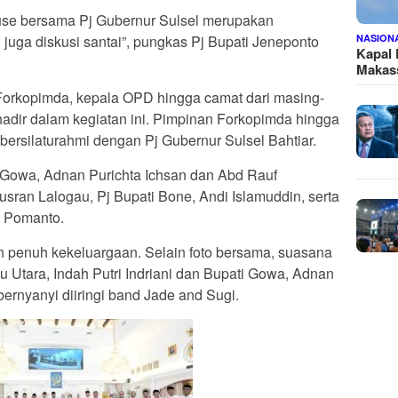
ouse bersama Pj Gubernur Sulsel merupakan
n juga diskusi santai”, pungkas Pj Bupati Jeneponto
NASION
Kapal
Makass
Forkopimda, kepala OPD hingga camat dari masing-
dir dalam kegiatan ini. Pimpinan Forkopimda hingga
 bersilaturahmi dengan Pj Gubernur Sulsel Bahtiar.
i Gowa, Adnan Purichta Ichsan dan Abd Rauf
sran Lalogau, Pj Bupati Bone, Andi Islamuddin, serta
 Pomanto.
n penuh kekeluargaan. Selain foto bersama, suasana
 Utara, Indah Putri Indriani dan Bupati Gowa, Adnan
bernyanyi diiringi band Jade and Sugi.