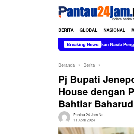
Loncat
tutup
ke
konten
BERITA
GLOBAL
NASIONAL
ee Award 2026
LHI Pertanyakan Nasib Pengaduan Materia
Breaking News
Beranda
Berita
Pj Bupati Jenep
House dengan Pj
Bahtiar Baharud
Pantau 24 Jam Net
11 April 2024