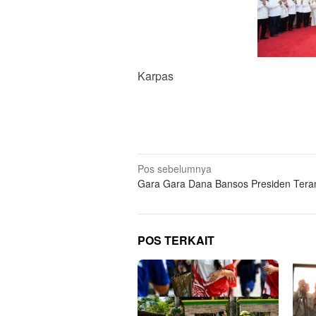
Karpas
Navigasi
Pos sebelumnya
Gara Gara Dana Bansos Presiden Ter
pos
POS TERKAIT