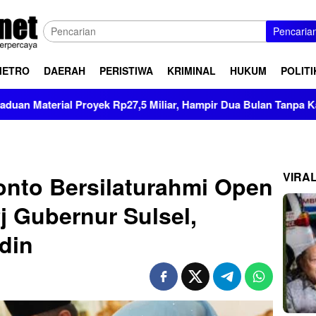
Pencaria
METRO
DAERAH
PERISTIWA
KRIMINAL
HUKUM
POLITI
l Proyek Rp27,5 Miliar, Hampir Dua Bulan Tanpa Kabar di Sopp
VIRA
onto Bersilaturahmi Open
 Gubernur Sulsel,
din