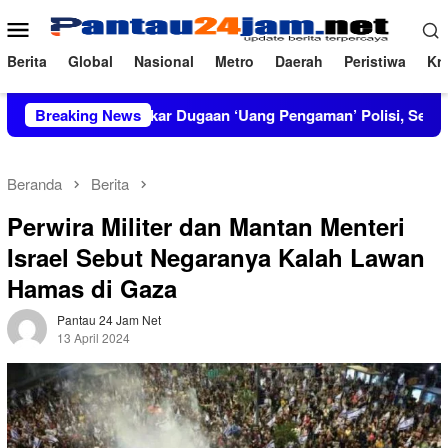
Loncat
Menu
ke
Mobile
konten
Berita
Global
Nasional
Metro
Daerah
Peristiwa
Kri
IRT Bongkar Dugaan ‘Uang Pengaman’ Polisi, Setor Rp2,5 Juta t
Breaking News
Beranda
Berita
Perwira Militer dan Mantan Menteri
Israel Sebut Negaranya Kalah Lawan
Hamas di Gaza
Pantau 24 Jam Net
13 April 2024