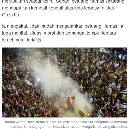
merupakan strategi keliru. Sebab, pejuang Hamas sekarang
mendapatkan kembali kendali atas kota terbesar di Jalur
Gaza itu.
Ia mengakui, tidak mudah mengalahkan pejuang Hamas. Ia
juga menilai, situasi moral dan semangat tempur tentara
Israel mulai terkikis.
Ribuan warga Israel demo di Kota Tel Aviv mendesak PM Benjamin Netanyahu
mundur, karena gagal membebaskan ratusan warga Israel yang disandera