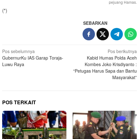
pejuang Hamas.
(*)
SEBARKAN
Navigasi
Pos sebelumnya
Pos berikutnya
GubernurKu IAS Garap Toraja-
Kabid Humas Polda Aceh
pos
Luwu Raya
Kombes Joko Krisdiyanto :
“Petugas Harus Sapa dan Bantu
Masyarakat”
POS TERKAIT