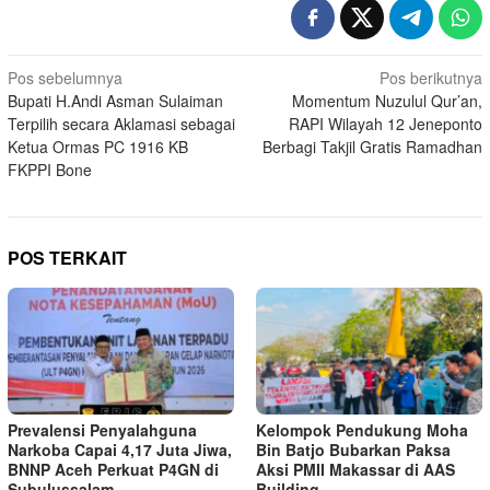
Navigasi
Pos sebelumnya
Pos berikutnya
Bupati H.Andi Asman Sulaiman
Momentum Nuzulul Qur’an,
pos
Terpilih secara Aklamasi sebagai
RAPI Wilayah 12 Jeneponto
Ketua Ormas PC 1916 KB
Berbagi Takjil Gratis Ramadhan
FKPPI Bone
POS TERKAIT
Prevalensi Penyalahguna
Kelompok Pendukung Moha
Narkoba Capai 4,17 Juta Jiwa,
Bin Batjo Bubarkan Paksa
BNNP Aceh Perkuat P4GN di
Aksi PMII Makassar di AAS
Subulussalam
Building