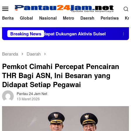
Loncat
Menu
ke
Mobile
konten
Berita
Global
Nasional
Metro
Daerah
Peristiwa
Kri
da, M.Si Mendapat Dukungan Aktivis Sulsel
Breaking News
Kapolres Pol
Beranda
Daerah
Pemkot Cimahi Percepat Pencairan
THR Bagi ASN, Ini Besaran yang
Didapat Setiap Pegawai
Pantau 24 Jam Net
13 Maret 2026