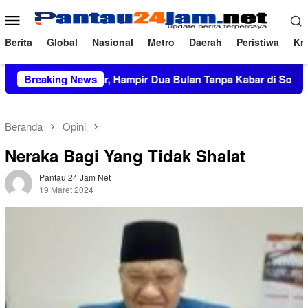
Loncat
Menu
ke
Mobile
konten
Berita
Global
Nasional
Metro
Daerah
Peristiwa
Kri
Rp27,5 Miliar, Hampir Dua Bulan Tanpa Kabar di Soppeng
Breaking News
Beranda
Opini
Neraka Bagi Yang Tidak Shalat
Pantau 24 Jam Net
19 Maret 2024