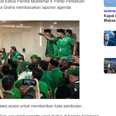
t Ketua Panitia Muktamar X Partai Persatuan
a Graha membacakan laporan agenda
NASION
Kapal
Makass
awa acara untuk memberikan kata sambutan.
am, sejumlah peserta yang duduk di bagian belakang