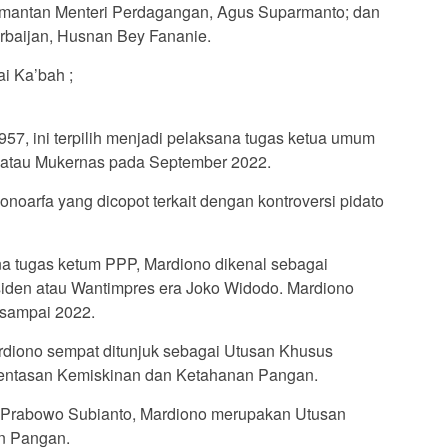
ntan Menteri Perdagangan, Agus Suparmanto; dan
erbaijan, Husnan Bey Fananie.
ai Ka’bah ;
1957, ini terpilih menjadi pelaksana tugas ketua umum
 atau Mukernas pada September 2022.
oarfa yang dicopot terkait dengan kontroversi pidato
a tugas ketum PPP, Mardiono dikenal sebagai
den atau Wantimpres era Joko Widodo. Mardiono
 sampai 2022.
rdiono sempat ditunjuk sebagai Utusan Khusus
entasan Kemiskinan dan Ketahanan Pangan.
en Prabowo Subianto, Mardiono merupakan Utusan
n Pangan.