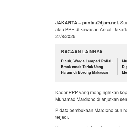
JAKARTA – pantau24jam.net.
Sua
atau PPP di kawasan Ancol, Jakar
27/8/2025
BACAAN LAINNYA
Ricuh, Warga Lempari Polisi,
Mu
Emak-emak Teriak Uang
Dig
Haram di Borong Makassar
Me
Kader PPP yang menginginkan ke
Muhamad Mardiono dilanjutkan sem
Pidato pembukaan Mardiono pun ha
terjadi.