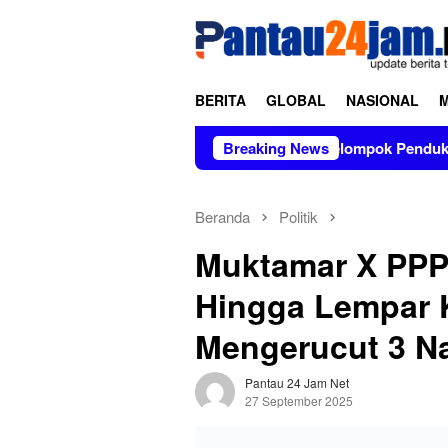
Loncat
tutup
ke
konten
BERITA
GLOBAL
NASIONAL
rganisasi TNI AD
Kelompok Pendukung Moha Bin Batjo B
Breaking News
Beranda
Politik
Muktamar X PPP 
Hingga Lempar 
Mengerucut 3 N
Pantau 24 Jam Net
27 September 2025