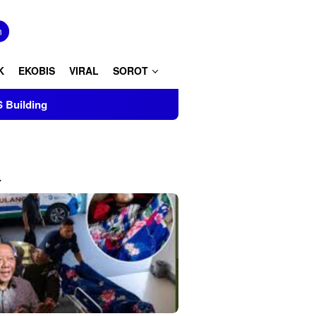
tutup
n
K
EKOBIS
VIRAL
SOROT
L