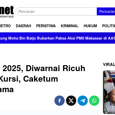
Pencaria
METRO
DAERAH
PERISTIWA
KRIMINAL
HUKUM
POLITI
ubarkan Paksa Aksi PMII Makassar di AAS Building
VIRA
2025, Diwarnai Ricuh
Kursi, Caketum
ama