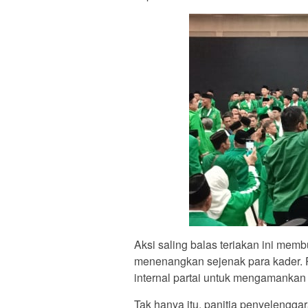
Aksi saling balas teriakan ini mem
menenangkan sejenak para kader. P
internal partai untuk mengamanka
Tak hanya itu, panitia penyelengg