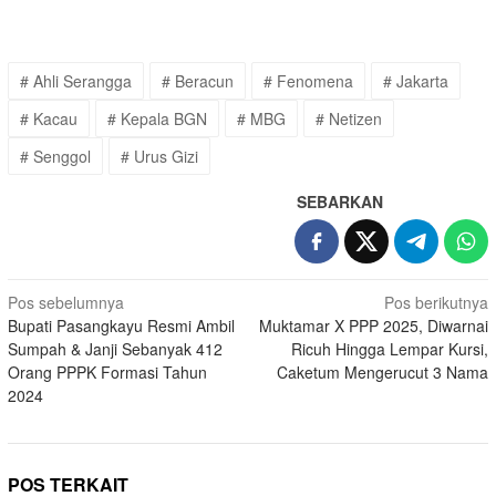
# Ahli Serangga
# Beracun
# Fenomena
# Jakarta
# Kacau
# Kepala BGN
# MBG
# Netizen
# Senggol
# Urus Gizi
SEBARKAN
Navigasi
Pos sebelumnya
Pos berikutnya
Bupati Pasangkayu Resmi Ambil
Muktamar X PPP 2025, Diwarnai
pos
Sumpah & Janji Sebanyak 412
Ricuh Hingga Lempar Kursi,
Orang PPPK Formasi Tahun
Caketum Mengerucut 3 Nama
2024
POS TERKAIT