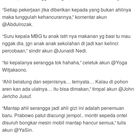
“Setiap pekerjaan jika diberikan kepada yang bukan ahlinya
maka tunggulah kehancurannya,” komentar akun
@Abdulrozak.
“Suru kepala MBG tu anak istri nya makanan yg basi tu mau
nggak dia. jgn anak anak sekolahan di jadi kan kelinci
percobaan,” sindir akun @Junaidi Nedi.
“Isi kepalanya serangga tok hahaha,” celetuk akun @Yoga
Witjaksono.
“Ahli belatung dan sejenisnya… ternyata… Kalau di pohon
aren kan ada ulatnya… itu bisa dimakan,” timpal akun @John
Jericho Jusuf.
“Mantap ahli serangga jadi ahli gizi ini adalah penemuan
baru. Prabowo patut diacungi jempol.. montir sepeda ontel
disuruh bongkar mesin mobil mantap hancur semua,” tulis
akun @YaSin.