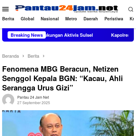
Loncat
Menu
ke
Mobile
konten
Berita
Global
Nasional
Metro
Daerah
Peristiwa
Kri
endapat Dukungan Aktivis Sulsel
Breaking News
Kapolres Polewali Mand
Beranda
Berita
Fenomena MBG Beracun, Netizen
Senggol Kepala BGN: “Kacau, Ahli
Serangga Urus Gizi”
Pantau 24 Jam Net
27 September 2025