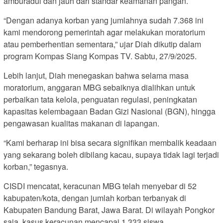
amburadul dan jauh dari standar keamanan pangan.
“Dengan adanya korban yang jumlahnya sudah 7.368 ini
kami mendorong pemerintah agar melakukan moratorium
atau pemberhentian sementara,” ujar Diah dikutip dalam
program Kompas Siang Kompas TV. Sabtu, 27/9/2025.
Lebih lanjut, Diah menegaskan bahwa selama masa
moratorium, anggaran MBG sebaiknya dialihkan untuk
perbaikan tata kelola, penguatan regulasi, peningkatan
kapasitas kelembagaan Badan Gizi Nasional (BGN), hingga
pengawasan kualitas makanan di lapangan.
“Kami berharap ini bisa secara signifikan membalik keadaan
yang sekarang boleh dibilang kacau, supaya tidak lagi terjadi
korban,” tegasnya.
CISDI mencatat, keracunan MBG telah menyebar di 52
kabupaten/kota, dengan jumlah korban terbanyak di
Kabupaten Bandung Barat, Jawa Barat. Di wilayah Pongkor
saja, kasus keracunan mencapai 1.333 siswa.