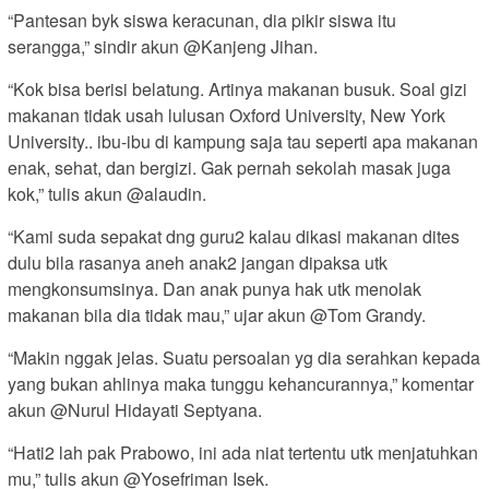
“Pantesan byk siswa keracunan, dia pikir siswa itu
serangga,” sindir akun @Kanjeng Jihan.
“Kok bisa berisi belatung. Artinya makanan busuk. Soal gizi
makanan tidak usah lulusan Oxford University, New York
University.. ibu-ibu di kampung saja tau seperti apa makanan
enak, sehat, dan bergizi. Gak pernah sekolah masak juga
kok,” tulis akun @alaudin.
“Kami suda sepakat dng guru2 kalau dikasi makanan dites
dulu bila rasanya aneh anak2 jangan dipaksa utk
mengkonsumsinya. Dan anak punya hak utk menolak
makanan bila dia tidak mau,” ujar akun @Tom Grandy.
“Makin nggak jelas. Suatu persoalan yg dia serahkan kepada
yang bukan ahlinya maka tunggu kehancurannya,” komentar
akun @Nurul Hidayati Septyana.
“Hati2 lah pak Prabowo, ini ada niat tertentu utk menjatuhkan
mu,” tulis akun @Yosefriman Isek.