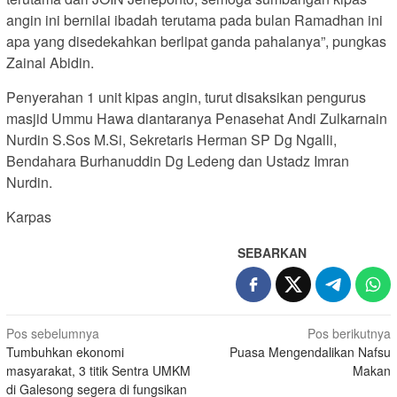
angin ini bernilai ibadah terutama pada bulan Ramadhan ini
apa yang disedekahkan berlipat ganda pahalanya”, pungkas
Zainal Abidin.
Penyerahan 1 unit kipas angin, turut disaksikan pengurus
masjid Ummu Hawa diantaranya Penasehat Andi Zulkarnain
Nurdin S.Sos M.Si, Sekretaris Herman SP Dg Ngalli,
Bendahara Burhanuddin Dg Ledeng dan Ustadz Imran
Nurdin.
Karpas
SEBARKAN
Navigasi
Pos sebelumnya
Pos berikutnya
Tumbuhkan ekonomi
Puasa Mengendalikan Nafsu
pos
masyarakat, 3 titik Sentra UMKM
Makan
di Galesong segera di fungsikan