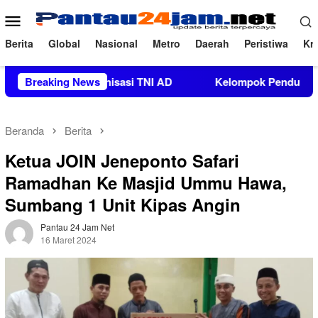
Loncat
Menu
ke
Mobile
konten
Berita
Global
Nasional
Metro
Daerah
Peristiwa
Kri
guatan Organisasi TNI AD
Breaking News
Kelompok Pendukung Moha Bin
Beranda
Berita
Ketua JOIN Jeneponto Safari
Ramadhan Ke Masjid Ummu Hawa,
Sumbang 1 Unit Kipas Angin
Pantau 24 Jam Net
16 Maret 2024