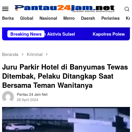
Loncat
Menu
ke
Mobile
konten
Berita
Global
Nasional
Metro
Daerah
Peristiwa
Kri
kungan Aktivis Sulsel
Breaking News
Kapolres Polewali Mandar Turut M
Beranda
Kriminal
Juru Parkir Hotel di Banyumas Tewas
Ditembak, Pelaku Ditangkap Saat
Bersama Teman Wanitanya
Pantau 24 Jam Net
28 April 2024