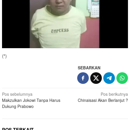
(*)
SEBARKAN
Navigasi
Pos sebelumnya
Pos berikutnya
Makzulkan Jokowi Tanpa Harus
Chinaisasi Akan Berlanjut ?
pos
Dukung Prabowo
POS TERKAIT