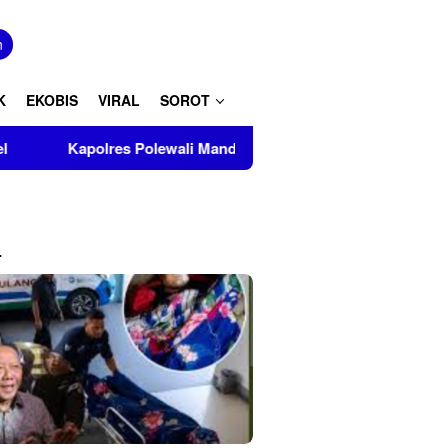
tutup
n
K
EKOBIS
VIRAL
SOROT
res Polewali Mandar Turut Musnahkan Barang Bukti Perkara Ink
L