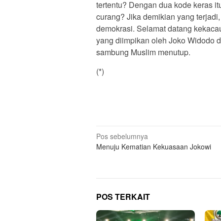
tertentu? Dengan dua kode keras itu
curang? Jika demikian yang terjadi
demokrasi. Selamat datang kekacaua
yang diimpikan oleh Joko Widodo d
sambung Muslim menutup.
(*)
Navigasi
Pos sebelumnya
Menuju Kematian Kekuasaan Jokowi
pos
POS TERKAIT