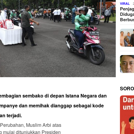
VIRAL
Penjag
Diduga
Berbus
SORO
mbagian sembako di depan Istana Negara dan
kampanye dan memihak dianggap sebagai kode
n terjadi.
 Perubahan, Muslim Arbi atas
g mulai ditunjukkan Presiden