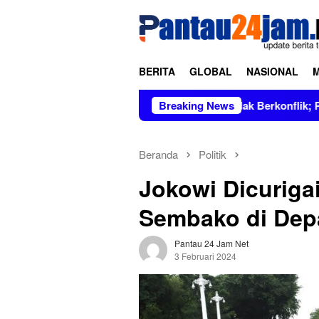
Loncat
tutup
ke
konten
BERITA
GLOBAL
NASIONAL
s Dipimpin Figur Bersih dan Tidak Berkonflik; Prof. Dr. Hj. An
Breaking News
Beranda
Politik
Jokowi Dicuriga
Sembako di Dep
Pantau 24 Jam Net
3 Februari 2024