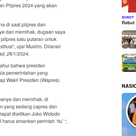
n Pilpres 2024 yang akan
SOROT
Rebut 
a di saat pilpres dan
nye dan memihak, dugaan saya
ilpres satu putaran untuk
tusi”, ujar Muslim. Dilansir
ad, 2
8/1/2024.
tahui bahwa presiden
la pemerintahan yang
ap Wakil Presiden (Wapres)
NASI
mpanye dan memihak, di
n yang sedang capres dan
apat diartikan Joko Widodo
arus amankan perintah ‘itu’ “,