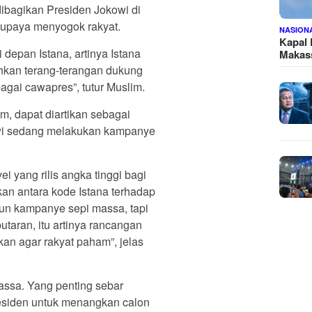
ibagikan Presiden Jokowi di
 upaya menyogok rakyat.
NASION
Kapal
depan Istana, artinya Istana
Makass
hkan terang-terangan dukung
gai cawapres”, tutur Muslim.
m, dapat diartikan sebagai
owi sedang melakukan kampanye
i yang rilis angka tinggi bagi
an antara kode Istana terhadap
n kampanye sepi massa, tapi
utaran, itu artinya rancangan
n agar rakyat paham”, jelas
assa. Yang penting sebar
esiden untuk menangkan calon