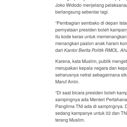
Joko Widodo menjelang pelaksanaa
berlangsung sebentar lagi.
“Pembagian sembako di depan Istan
pernyataan presiden boleh kampa
itu kode keras untuk memenangkan p
menangkan paslon anak haram konsti
dari
Kantor Berita Politik RMOL. Ah
Karena, kata Muslim, publik menge
merupakan kepala negara dan kepa
seharusnya netral sebagaimana sik
Maruf Amin.
“Di saat bicara presiden boleh ka
sampingnya ada Menteri Pertahana
Panglima TNI ada di sampingnya. D
sedang kampanye untuk 02 dan TNI h
terang Muslim.