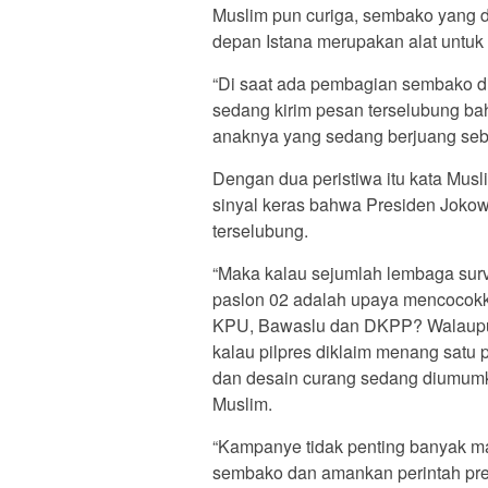
Muslim pun curiga, sembako yang d
depan Istana merupakan alat untuk
“Di saat ada pembagian sembako di 
sedang kirim pesan terselubung ba
anaknya yang sedang berjuang seba
Dengan dua peristiwa itu kata Musli
sinyal keras bahwa Presiden Jok
terselubung.
“Maka kalau sejumlah lembaga surve
paslon 02 adalah upaya mencocokk
KPU, Bawaslu dan DKPP? Walaupu
kalau pilpres diklaim menang satu p
dan desain curang sedang diumumka
Muslim.
“Kampanye tidak penting banyak m
sembako dan amankan perintah pr