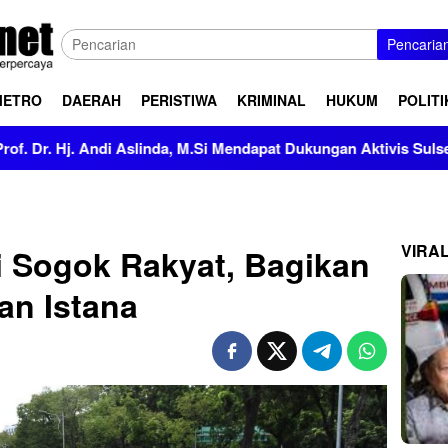
Pencaria
METRO
DAERAH
PERISTIWA
KRIMINAL
HUKUM
POLITI
di Aslinda, M.Si Mendapat Dukungan Aktivis Sulsel
Kapol
VIRA
i Sogok Rakyat, Bagikan
an Istana