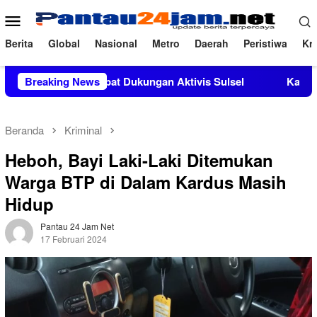
Loncat
Menu
ke
Mobile
konten
Berita
Global
Nasional
Metro
Daerah
Peristiwa
Kri
Mendapat Dukungan Aktivis Sulsel
Breaking News
Kapolres Polewali Mand
Beranda
Kriminal
Heboh, Bayi Laki-Laki Ditemukan
Warga BTP di Dalam Kardus Masih
Hidup
Pantau 24 Jam Net
17 Februari 2024