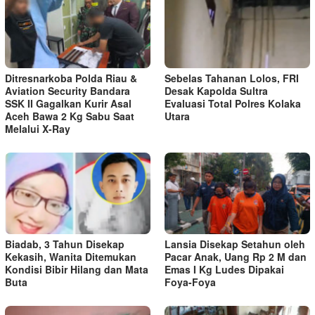
Ditresnarkoba Polda Riau &
Sebelas Tahanan Lolos, FRI
Aviation Security Bandara
Desak Kapolda Sultra
SSK II Gagalkan Kurir Asal
Evaluasi Total Polres Kolaka
Aceh Bawa 2 Kg Sabu Saat
Utara
Melalui X-Ray
Biadab, 3 Tahun Disekap
Lansia Disekap Setahun oleh
Kekasih, Wanita Ditemukan
Pacar Anak, Uang Rp 2 M dan
Kondisi Bibir Hilang dan Mata
Emas I Kg Ludes Dipakai
Buta
Foya-Foya