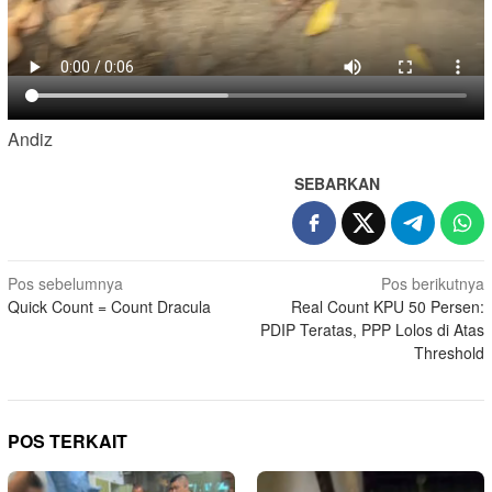
Andiz
SEBARKAN
Navigasi
Pos sebelumnya
Pos berikutnya
Quick Count = Count Dracula
Real Count KPU 50 Persen:
pos
PDIP Teratas, PPP Lolos di Atas
Threshold
POS TERKAIT