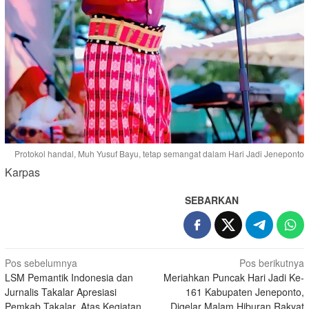
Protokol handal, Muh Yusuf Bayu, tetap semangat dalam Hari Jadi Jeneponto
Karpas
SEBARKAN
Navigasi
Pos sebelumnya
Pos berikutnya
LSM Pemantik Indonesia dan
Meriahkan Puncak Hari Jadi Ke-
pos
Jurnalis Takalar Apresiasi
161 Kabupaten Jeneponto,
Pemkab Takalar, Atas Kegiatan
Digelar Malam Hiburan Rakyat