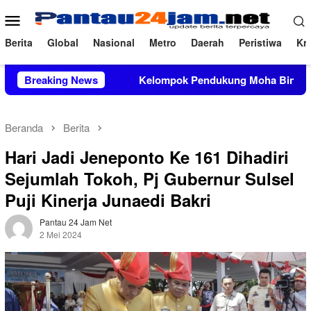
Loncat
Menu
ke
Mobile
konten
Berita
Global
Nasional
Metro
Daerah
Peristiwa
Kri
elompok Pendukung Moha Bin Batjo Bubarkan Paksa Aksi PMII 
Breaking News
Beranda
Berita
Hari Jadi Jeneponto Ke 161 Dihadiri
Sejumlah Tokoh, Pj Gubernur Sulsel
Puji Kinerja Junaedi Bakri
Pantau 24 Jam Net
2 Mei 2024