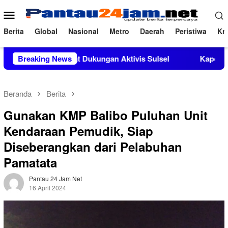
Loncat
Menu
ke
Mobile
konten
Berita
Global
Nasional
Metro
Daerah
Peristiwa
Kri
 Mendapat Dukungan Aktivis Sulsel
Breaking News
Kapolres Polewali Ma
Beranda
Berita
Gunakan KMP Balibo Puluhan Unit
Kendaraan Pemudik, Siap
Diseberangkan dari Pelabuhan
Pamatata
Pantau 24 Jam Net
16 April 2024