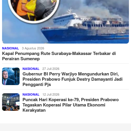
3 Agustus 2026
NASIONAL
Kapal Penumpang Rute Surabaya-Makassar Terbakar di
Perairan Sumenep
27 Juli 2026
NASIONAL
Gubernur BI Perry Warjiyo Mengundurkan Diri,
Presiden Prabowo Funjuk Destry Damayanti Jadi
Pengganti Pjs
12 Juli 2026
NASIONAL
Puncak Hari Koperasi ke-79, Presiden Prabowo
Tegaskan Koperasi Pilar Utama Ekonomi
Kerakyatan