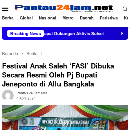
Loncat
Menu
ke
Mobile
konten
Berita
Global
Nasional
Metro
Daerah
Peristiwa
Kri
 M.Si Mendapat Dukungan Aktivis Sulsel
Breaking News
Kapolres Polewa
Beranda
Berita
Festival Anak Saleh ‘FASI’ Dibuka
Secara Resmi Oleh Pj Bupati
Jeneponto di Allu Bangkala
Pantau 24 Jam Net
4 April 2024