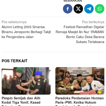
SEBARKAN
Navigasi
Pos sebelumnya
Pos berikutnya
Alumni Letting 2003 Smansa
Festival Ramadhan Digelar
pos
Binamu Jeneponto Berbagi Takjil
Remaja Masjid An Nur ‘IRAMAN’
ke Pengendara Jalan
Bonto Caku Desa Barana
Sukses Terlaksana
POS TERKAIT
Pimpin Sertijab dan Alih
Paradoks Perdamaian Hotman
Kodal Tiga Yonif, Kasad
Paris–PWI: Ketika Hukum