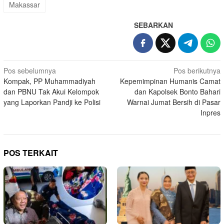
Makassar
SEBARKAN
Navigasi
Pos sebelumnya
Pos berikutnya
Kompak, PP Muhammadiyah
Kepemimpinan Humanis Camat
pos
dan PBNU Tak Akui Kelompok
dan Kapolsek Bonto Bahari
yang Laporkan Pandji ke Polisi
Warnai Jumat Bersih di Pasar
Inpres
POS TERKAIT