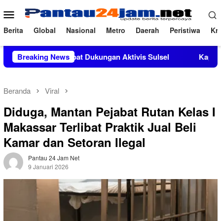
Loncat
Menu
ke
Mobile
konten
Berita
Global
Nasional
Metro
Daerah
Peristiwa
Kri
.Si Mendapat Dukungan Aktivis Sulsel
Breaking News
Kapolres Polewali 
Beranda
Viral
Diduga, Mantan Pejabat Rutan Kelas I
Makassar Terlibat Praktik Jual Beli
Kamar dan Setoran Ilegal
Pantau 24 Jam Net
9 Januari 2026