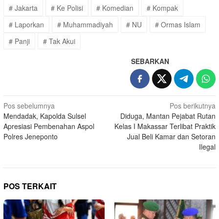
# Jakarta
# Ke Polisi
# Komedian
# Kompak
# Laporkan
# Muhammadiyah
# NU
# Ormas Islam
# Panji
# Tak Akui
SEBARKAN
Navigasi
Pos sebelumnya
Pos berikutnya
Mendadak, Kapolda Sulsel
Diduga, Mantan Pejabat Rutan
pos
Apresiasi Pembenahan Aspol
Kelas I Makassar Terlibat Praktik
Polres Jeneponto
Jual Beli Kamar dan Setoran
Ilegal
POS TERKAIT