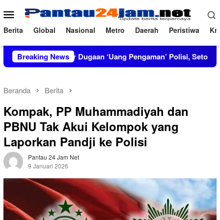
Loncat
Menu
ke
Mobile
konten
Berita
Global
Nasional
Metro
Daerah
Peristiwa
Kri
RT Bongkar Dugaan ‘Uang Pengaman’ Polisi, Setor Rp2,5 Juta tap
Breaking News
Beranda
Berita
Kompak, PP Muhammadiyah dan
PBNU Tak Akui Kelompok yang
Laporkan Pandji ke Polisi
Pantau 24 Jam Net
9 Januari 2026