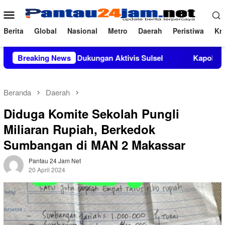
Loncat
Menu
ke
Mobile
konten
Berita
Global
Nasional
Metro
Daerah
Peristiwa
Kri
ndapat Dukungan Aktivis Sulsel
Breaking News
Kapolres Polewali Manda
Beranda
Daerah
Diduga Komite Sekolah Pungli
Miliaran Rupiah, Berkedok
Sumbangan di MAN 2 Makassar
Pantau 24 Jam Net
20 April 2024