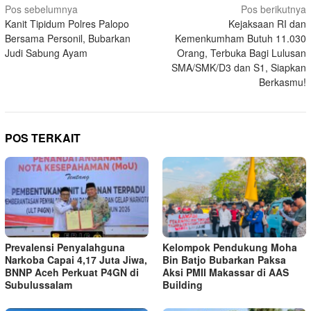
Navigasi
Pos sebelumnya
Pos berikutnya
Kanit Tipidum Polres Palopo
Kejaksaan RI dan
pos
Bersama Personil, Bubarkan
Kemenkumham Butuh 11.030
Judi Sabung Ayam
Orang, Terbuka Bagi Lulusan
SMA/SMK/D3 dan S1, Siapkan
Berkasmu!
POS TERKAIT
Prevalensi Penyalahguna
Kelompok Pendukung Moha
Narkoba Capai 4,17 Juta Jiwa,
Bin Batjo Bubarkan Paksa
BNNP Aceh Perkuat P4GN di
Aksi PMII Makassar di AAS
Subulussalam
Building