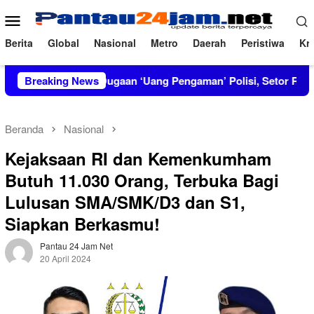
Loncat
Menu
ke
Mobile
konten
Berita
Global
Nasional
Metro
Daerah
Peristiwa
Kri
Bongkar Dugaan ‘Uang Pengaman’ Polisi, Setor Rp2,5 Juta tapi So
Breaking News
Beranda
Nasional
Kejaksaan RI dan Kemenkumham
Butuh 11.030 Orang, Terbuka Bagi
Lulusan SMA/SMK/D3 dan S1,
Siapkan Berkasmu!
Pantau 24 Jam Net
20 April 2024