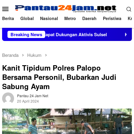
Loncat
Menu
ke
Mobile
konten
Berita
Global
Nasional
Metro
Daerah
Peristiwa
Kri
 M.Si Mendapat Dukungan Aktivis Sulsel
Breaking News
Kapolres Polewa
Beranda
Hukum
Kanit Tipidum Polres Palopo
Bersama Personil, Bubarkan Judi
Sabung Ayam
Pantau 24 Jam Net
20 April 2024