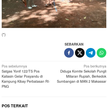
(*)
SEBARKAN
Navigasi
Pos sebelumnya
Pos berikutnya
Satgas Yonif 122/TS Pos
Diduga Komite Sekolah Pungli
pos
Kaliasin Gelar Posyandu di
Miliaran Rupiah, Berkedok
Kampung Kibay Perbatasan RI-
Sumbangan di MAN 2 Makassar
PNG
POS TERKAIT