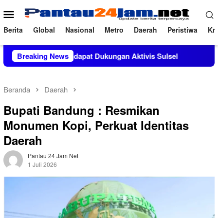
Loncat
Menu
ke
Mobile
konten
Berita
Global
Nasional
Metro
Daerah
Peristiwa
Kri
a, M.Si Mendapat Dukungan Aktivis Sulsel
Breaking News
Kapolres Polew
Beranda
Daerah
Bupati Bandung : Resmikan
Monumen Kopi, Perkuat Identitas
Daerah
Pantau 24 Jam Net
1 Juli 2026