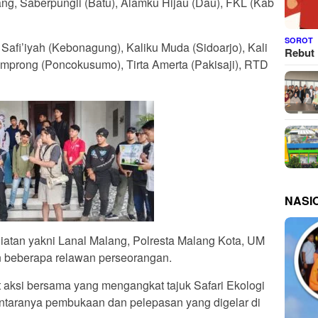
 Saberpungli (Batu), ⁠Alamku Hijau (Dau), FKL (Kab
SOROT
s Safi’iyah (Kebonagung), ⁠Kaliku Muda (Sidoarjo), Kali
Rebut 
Amprong (Poncokusumo), Tirta Amerta (Pakisaji), RTD
NASI
egiatan yakni Lanal Malang, Polresta Malang Kota, UM
n beberapa relawan perseorangan.
 aksi bersama yang mengangkat tajuk Safari Ekologi
iantaranya pembukaan dan pelepasan yang digelar di