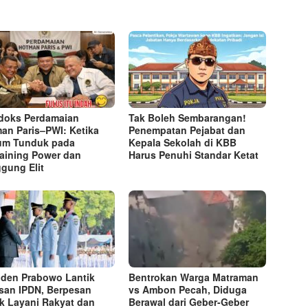
doks Perdamaian
Tak Boleh Sembarangan!
an Paris–PWI: Ketika
Penempatan Pejabat dan
um Tunduk pada
Kepala Sekolah di KBB
aining Power dan
Harus Penuhi Standar Ketat ​
gung Elit
iden Prabowo Lantik
Bentrokan Warga Matraman
san IPDN, Berpesan
vs Ambon Pecah, Diduga
k Layani Rakyat dan
Berawal dari Geber-Geber