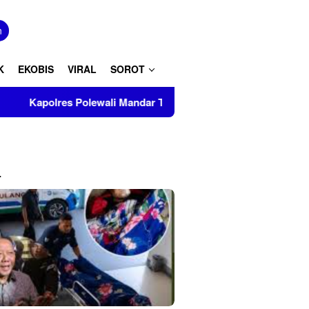
tutup
n
K
EKOBIS
VIRAL
SOROT
wali Mandar Turut Musnahkan Barang Bukti Perkara Inkrah di K
L