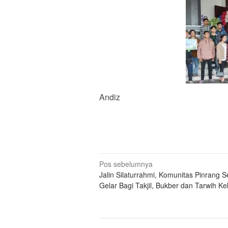
Andiz
Navigasi
Pos sebelumnya
Jalin Silaturrahmi, Komunitas Pinrang S
pos
Gelar Bagi Takjil, Bukber dan Tarwih Kel