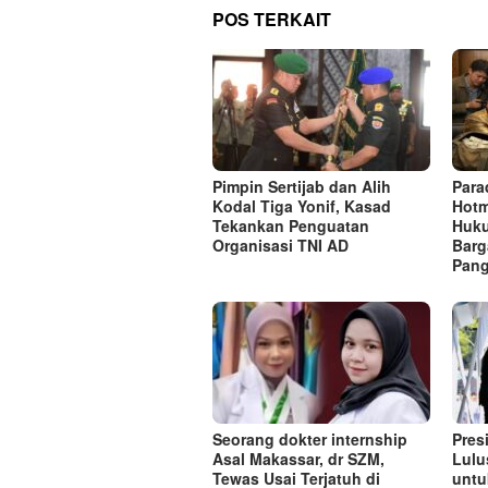
POS TERKAIT
Pimpin Sertijab dan Alih
Para
Kodal Tiga Yonif, Kasad
Hotm
Tekankan Penguatan
Huk
Organisasi TNI AD
Barg
Pang
Seorang dokter internship
Pres
Asal Makassar, dr SZM,
Lulu
Tewas Usai Terjatuh di
untu