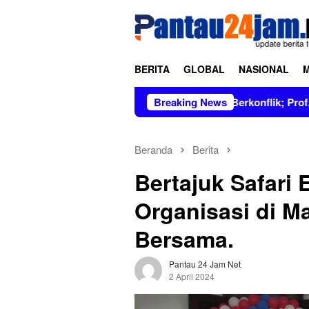
Loncat
tutup
ke
konten
BERITA
GLOBAL
NASIONAL
in Figur Bersih dan Tidak Berkonflik; Prof. Dr. Hj. Andi Aslind
Breaking News
Beranda
Berita
Bertajuk Safari 
Organisasi di M
Bersama.
Pantau 24 Jam Net
2 April 2024