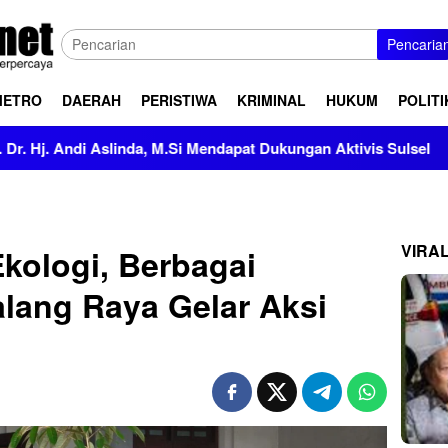
Pencaria
METRO
DAERAH
PERISTIWA
KRIMINAL
HUKUM
POLITI
a, M.Si Mendapat Dukungan Aktivis Sulsel
Kapolres Pole
VIRA
Ekologi, Berbagai
alang Raya Gelar Aksi