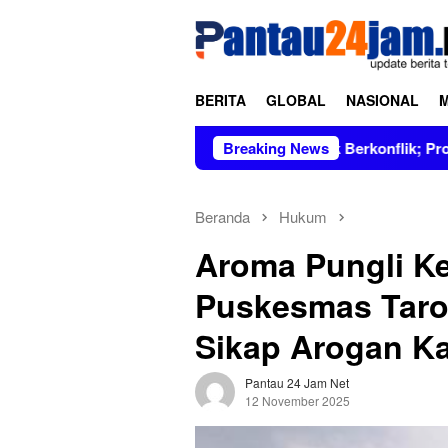
Loncat
tutup
ke
konten
BERITA
GLOBAL
NASIONAL
mpin Figur Bersih dan Tidak Berkonflik; Prof. Dr. Hj. Andi Asl
Breaking News
Beranda
Hukum
Aroma Pungli Ke
Puskesmas Taro
Sikap Arogan K
Pantau 24 Jam Net
12 November 2025