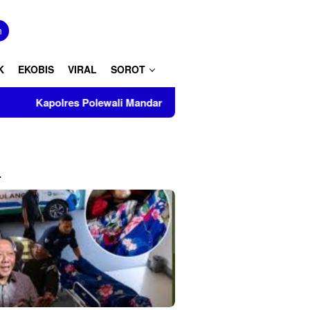
tutup
n
K
EKOBIS
VIRAL
SOROT
lewali Mandar Turut Musnahkan Barang Bukti Perkara Inkrah di
L