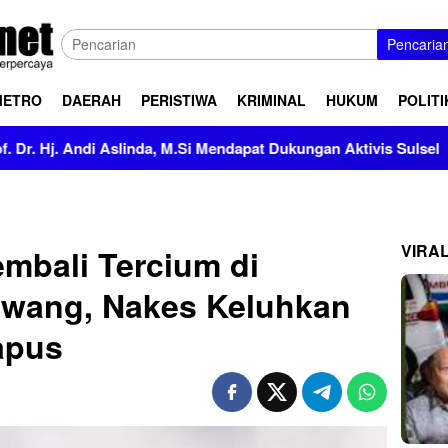
Pencaria
METRO
DAERAH
PERISTIWA
KRIMINAL
HUKUM
POLITI
inda, M.Si Mendapat Dukungan Aktivis Sulsel
Kapolres Po
VIRA
mbali Tercium di
wang, Nakes Keluhkan
apus