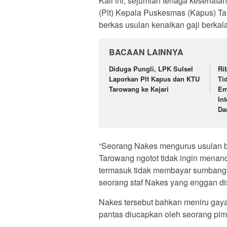
Kali ini, sejumlah tenaga kesehat
(Plt) Kepala Puskesmas (Kapus) T
berkas usulan kenaikan gaji berkal
BACAAN LAINNYA
Diduga Pungli, LPK Sulsel
Ri
Laporkan Plt Kapus dan KTU
Ti
Tarowang ke Kejari
Em
In
Da
“Seorang Nakes mengurus usulan b
Tarowang ngotot tidak ingin menan
termasuk tidak membayar sumbangan
seorang staf Nakes yang enggan d
Nakes tersebut bahkan meniru gaya
pantas diucapkan oleh seorang pim