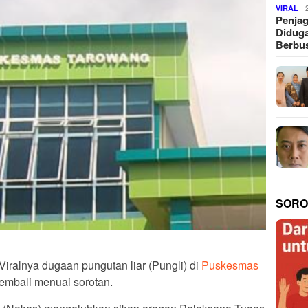
VIRAL
Penjag
Diduga
Berbus
SORO
 Viralnya dugaan pungutan liar (Pungli) di
Puskesmas
embali menuai sorotan.