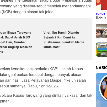
an (Nakes) mengeluhkan sikap arogan Pelaksana Tugas
arowang yang disebut-sebut menolak menandatangani
a (KGB) dengan alasan tak jelas.
SOROT
Rebut 
buan Siswa Tarowang
Viral, Ibu Hamil Ditandu
dak Dapat Jatah MBG
Sejauh 7 Km Demi ke
pat Hari, Sumber
Puskesmas, Pemkab Maros
ternal Ungkap Masalah
Minta Maaf
na
NASI
erkas kenaikan gaji berkala (KGB), malah Kapus
datangani berkas tersebut dengan banyak alasan
 dari hasil Jasa Pelayanan (Jaspel),” keluh salah
isebut namanya. Rabu, 12/11/2025.
 bicara Kapus Tarowang yang dinilainya kasar dan tak
pinan.