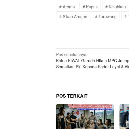
# Aroma
# Kapus
# Keluhkan
# Sikap Arogan
# Tarowang
# 
Navigasi
Pos sebelumnya
Ketua KIWAL Garuda Hitam MPC Jenep
pos
Sematkan Pin Kepada Kader Loyal & Akt
POS TERKAIT