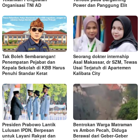
Organisasi TNI AD
Power dan Panggung Elit
Tak Boleh Sembarangan!
Seorang dokter internship
Penempatan Pejabat dan
Asal Makassar, dr SZM, Tewas
Kepala Sekolah di KBB Harus
Usai Terjatuh di Apartemen
Penuhi Standar Ketat ​
Kalibata City
Presiden Prabowo Lantik
Bentrokan Warga Matraman
Lulusan IPDN, Berpesan
vs Ambon Pecah, Diduga
untuk Layani Rakyat dan
Berawal dari Geber-Geber