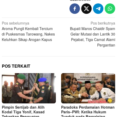
Navigasi
Pos sebelumnya
Pos berikutnya
Aroma Pungli Kembali Tercium
Bupati Maros Chaidir Syam
pos
di Puskesmas Tarowang, Nakes
Gelar Mutasi dan Lantik 30
Keluhkan Sikap Arogan Kapus
Pejabat, Tiga Camat Alami
Pergantian
POS TERKAIT
Pimpin Sertijab dan Alih
Paradoks Perdamaian Hotman
Kodal Tiga Yonif, Kasad
Paris–PWI: Ketika Hukum
Tekankan Penguatan
Tunduk pada Bargaining