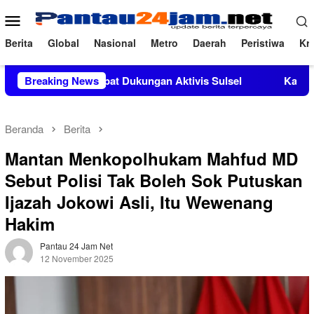
Loncat
Menu
ke
Mobile
konten
Berita
Global
Nasional
Metro
Daerah
Peristiwa
Kri
.Si Mendapat Dukungan Aktivis Sulsel
Breaking News
Kapolres Polewali 
Beranda
Berita
Mantan Menkopolhukam Mahfud MD
Sebut Polisi Tak Boleh Sok Putuskan
Ijazah Jokowi Asli, Itu Wewenang
Hakim
Pantau 24 Jam Net
12 November 2025