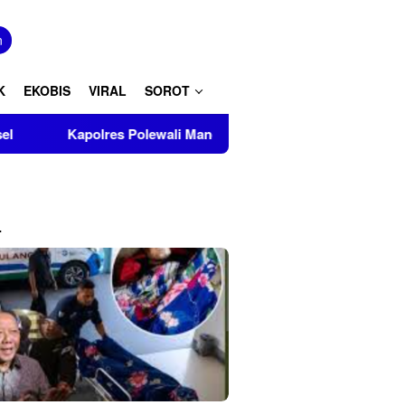
tutup
n
K
EKOBIS
VIRAL
SOROT
lres Polewali Mandar Turut Musnahkan Barang Bukti Perkara In
L