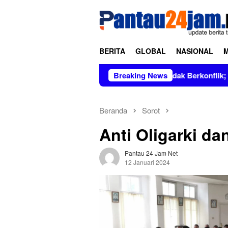
Loncat
tutup
ke
konten
BERITA
GLOBAL
NASIONAL
us Dipimpin Figur Bersih dan Tidak Berkonflik; Prof. Dr. Hj. A
Breaking News
Beranda
Sorot
Anti Oligarki d
Pantau 24 Jam Net
12 Januari 2024