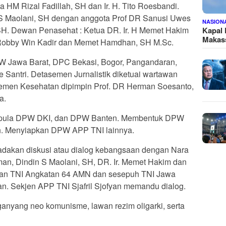
 HM Rizal Fadillah, SH dan Ir. H. Tito Roesbandi.
S Maolani, SH dengan anggota Prof DR Sanusi Uwes
NASION
SH. Dewan Penasehat : Ketua DR. Ir. H Memet Hakim
Kapal
Makass
Robby Win Kadir dan Memet Hamdhan, SH M.Sc.
 Jawa Barat, DPC Bekasi, Bogor, Pangandaran,
 Santri. Detasemen Jurnalistik diketuai wartawan
semen Kesehatan dipimpin Prof. DR Herman Soesanto,
a.
 pula DPW DKI, dan DPW Banten. Membentuk DPW
. Menyiapkan DPW APP TNI lainnya.
adakan diskusi atau dialog kebangsaan dengan Nara
n, Dindin S Maolani, SH, DR. Ir. Memet Hakim dan
awan TNI Angkatan 64 AMN dan sesepuh TNI Jawa
an. Sekjen APP TNI Sjafril Sjofyan memandu dialog.
anyang neo komunisme, lawan rezim oligarki, serta