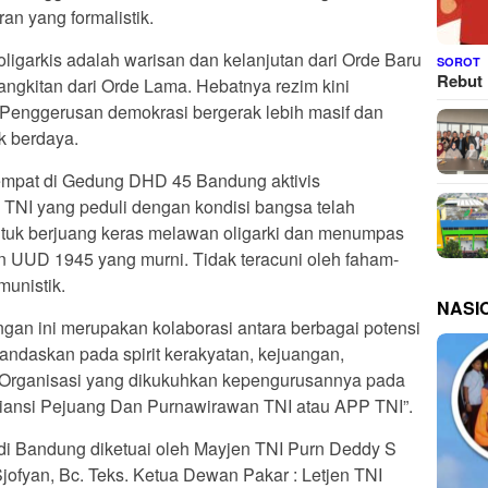
n yang formalistik.
ligarkis adalah warisan dan kelanjutan dari Orde Baru
SOROT
Rebut 
ngkitan dari Orde Lama. Hebatnya rezim kini
Penggerusan demokrasi bergerak lebih masif dan
k berdaya.
tempat di Gedung DHD 45 Bandung aktivis
TNI yang peduli dengan kondisi bangsa telah
uk berjuang keras melawan oligarki dan menumpas
 UUD 1945 yang murni. Tidak teracuni oleh faham-
munistik.
NASI
gan ini merupakan kolaborasi antara berbagai potensi
landaskan pada spirit kerakyatan, kejuangan,
. Organisasi yang dikukuhkan kepengurusannya pada
Aliansi Pejuang Dan Purnawirawan TNI atau APP TNI”.
i Bandung diketuai oleh Mayjen TNI Purn Deddy S
Sjofyan, Bc. Teks. Ketua Dewan Pakar : Letjen TNI