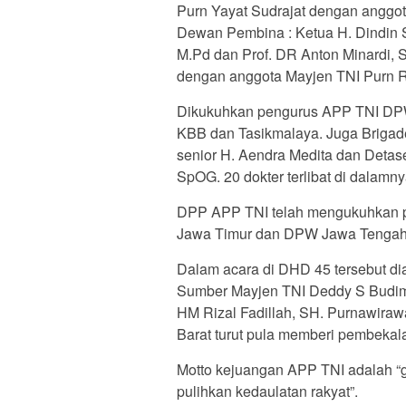
Purn Yayat Sudrajat dengan anggota
Dewan Pembina : Ketua H. Dindin 
M.Pd dan Prof. DR Anton Minardi, 
dengan anggota Mayjen TNI Purn 
Dikukuhkan pengurus APP TNI DPW
KBB dan Tasikmalaya. Juga Brigade
senior H. Aendra Medita dan Deta
SpOG. 20 dokter terlibat di dalamny
DPP APP TNI telah mengukuhkan
Jawa Timur dan DPW Jawa Tengah
Dalam acara di DHD 45 tersebut di
Sumber Mayjen TNI Deddy S Budima
HM Rizal Fadillah, SH. Purnawir
Barat turut pula memberi pembekal
Motto kejuangan APP TNI adalah “g
pulihkan kedaulatan rakyat”.