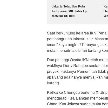
Jakarta Tetap Ibu Kota
Ka
Indonesia, MK Tolak Uji
Ba
Materiil UU IKN
Wa
Saat berkunjung ke area IKN Penaja
pembangunan infrastruktur. Masa m
smart” kaya begini ?Terbayang Joko
mulai menerima cibiran tentang ko
Dua petinggi Otorita IKN telah m
wakilnya Dony Rahajoe seolah mem
proyek. Faktanya Pemerintah tidak p
apa yang ada hanya menyajikan mas
kurang.
Ketika ke Chengdu bertemu Xi Jinp
menggarap IKN. Bahkan mempersila
China. Kini Jokowi sudah mulai be