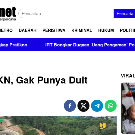
Pencaria
METRO
DAERAH
PERISTIWA
KRIMINAL
HUKUM
POLITI
IRT Bongkar Dugaan ‘Uang Pengaman’ Polisi, Setor Rp2,5 
VIRA
KN, Gak Punya Duit