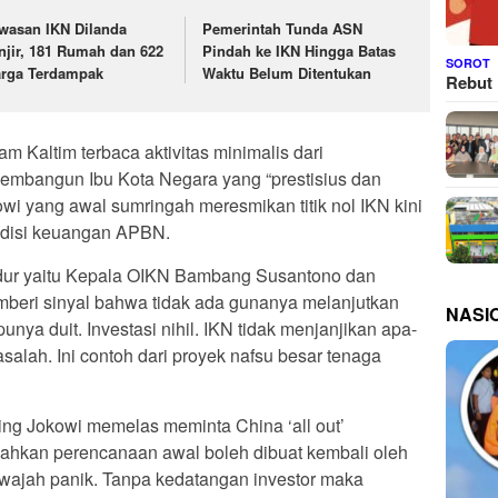
wasan IKN Dilanda
Pemerintah Tunda ASN
njir, 181 Rumah dan 622
Pindah ke IKN Hingga Batas
SOROT
rga Terdampak
Waktu Belum Ditentukan
Rebut 
m Kaltim terbaca aktivitas minimalis dari
embangun Ibu Kota Negara yang “prestisius dan
wi yang awal sumringah meresmikan titik nol IKN kini
ndisi keuangan APBN.
undur yaitu Kepala OIKN Bambang Susantono dan
beri sinyal bahwa tidak ada gunanya melanjutkan
NASI
unya duit. Investasi nihil. IKN tidak menjanjikan apa-
alah. Ini contoh dari proyek nafsu besar tenaga
ing Jokowi memelas meminta China ‘all out’
hkan perencanaan awal boleh dibuat kembali oleh
rwajah panik. Tanpa kedatangan investor maka