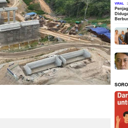
VIRAL
Penjag
Diduga
Berbus
SORO