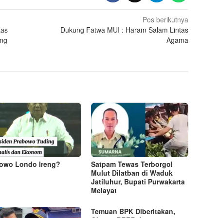
Pos berikutnya
tas
Dukung Fatwa MUI : Haram Salam Lintas
eng
Agama
owo Londo Ireng?
Satpam Tewas Terborgol
Mulut Dilatban di Waduk
Jatiluhur, Bupati Purwakarta
Melayat
Temuan BPK Diberitakan,