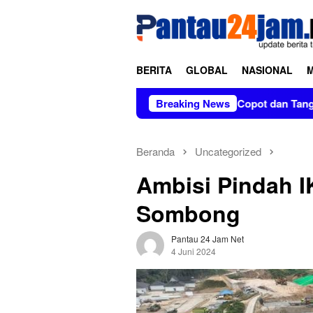
Loncat
tutup
ke
konten
BERITA
GLOBAL
NASIONAL
an Tanpa Kabar di Soppeng
Breaking News
Copot dan Tangkap Pratikno
Beranda
Uncategorized
Ambisi Pindah I
Sombong
Pantau 24 Jam Net
4 Juni 2024