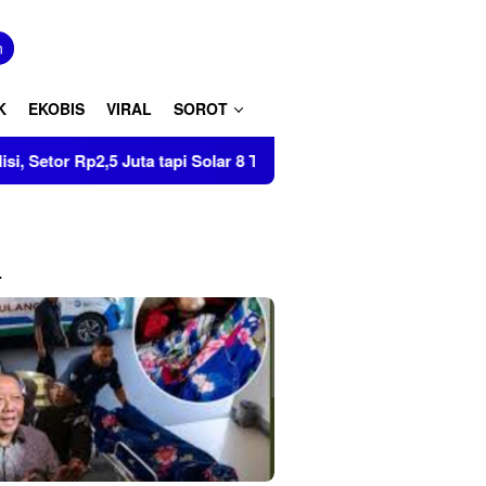
tutup
n
K
EKOBIS
VIRAL
SOROT
Juta tapi Solar 8 Ton Disita di Pinrang
Tumbuhkan Cint
L