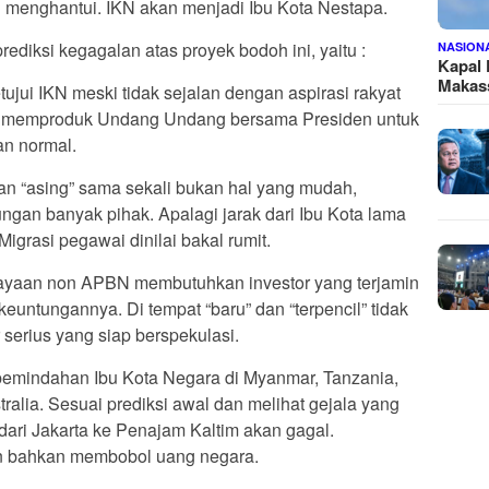
menghantui. IKN akan menjadi Ibu Kota Nestapa.
rediksi kegagalan atas proyek bodoh ini, yaitu :
NASION
Kapal
Makass
i IKN meski tidak sejalan dengan aspirasi rakyat
 memproduk Undang Undang bersama Presiden untuk
an normal.
n “asing” sama sekali bukan hal yang mudah,
ngan banyak pihak. Apalagi jarak dari Ibu Kota lama
Migrasi pegawai dinilai bakal rumit.
ayaan non APBN membutuhkan investor yang terjamin
s keuntungannya. Di tempat “baru” dan “terpencil” tidak
serius yang siap berspekulasi.
a pemindahan Ibu Kota Negara di Myanmar, Tanzania,
ralia. Sesuai prediksi awal dan melihat gejala yang
dari Jakarta ke Penajam Kaltim akan gagal.
n bahkan membobol uang negara.