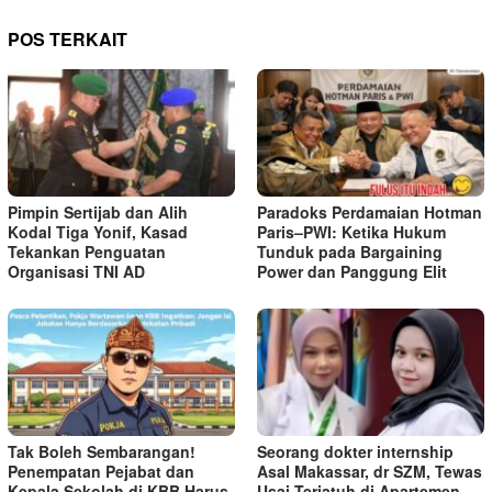
POS TERKAIT
Pimpin Sertijab dan Alih
Paradoks Perdamaian Hotman
Kodal Tiga Yonif, Kasad
Paris–PWI: Ketika Hukum
Tekankan Penguatan
Tunduk pada Bargaining
Organisasi TNI AD
Power dan Panggung Elit
Tak Boleh Sembarangan!
Seorang dokter internship
Penempatan Pejabat dan
Asal Makassar, dr SZM, Tewas
Kepala Sekolah di KBB Harus
Usai Terjatuh di Apartemen