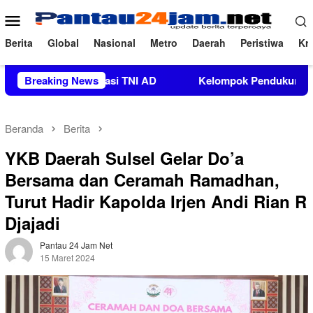
Loncat
Menu
ke
Mobile
konten
Berita
Global
Nasional
Metro
Daerah
Peristiwa
Kri
tan Organisasi TNI AD
Breaking News
Kelompok Pendukung Moha Bin Bat
Beranda
Berita
YKB Daerah Sulsel Gelar Do’a
Bersama dan Ceramah Ramadhan,
Turut Hadir Kapolda Irjen Andi Rian R
Djajadi
Pantau 24 Jam Net
15 Maret 2024