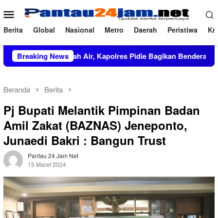
Loncat
Menu
ke
Mobile
konten
Berita
Global
Nasional
Metro
Daerah
Peristiwa
Kri
Cinta Tanah Air, Kapolres Pidie Bagikan Bendera Merah Putih k
Breaking News
Beranda
Berita
Pj Bupati Melantik Pimpinan Badan
Amil Zakat (BAZNAS) Jeneponto,
Junaedi Bakri : Bangun Trust
Pantau 24 Jam Net
15 Maret 2024